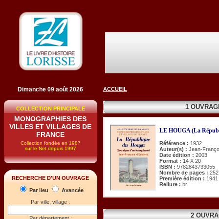
Dimanche 09 août 2026
ACCUEIL
1 OUVRAG
COLLECTION PRINCIPALE
MONOGRAPHIES DES
VILLES ET VILLAGES DE
LE HOUGA (La Républi
FRANCE
Collection fondée en 1987
Référence :
1932
sur le Net depuis 1997
Auteur(s) :
Jean-Françoi
Date édition :
2003
Format :
14 X 20
ISBN :
9782843733055
Nombre de pages :
252
RECHERCHE D'UN OUVRAGE
Première édition :
1941
Reliure :
br.
Par lieu
Avancée
Par ville, village :
2 OUVRA
Par département :