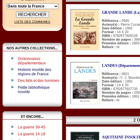
GRANDE LANDE (La
Référence :
0945
LISTE DES COMMUNES
Auteur(s) :
Pierre Cuza
Date édition :
1992
Format :
14 X 20
ISBN :
9782877609128
Nombre de pages :
368
Première édition :
1893
Reliure :
br.
NOS AUTRES COLLECTIONS...
Dictionnaires
départementaux
LANDES (Département
Histoire insolite des
régions de France
Référence :
0821
Auteur(s) :
F.-J. Bourde
Des faits et des hommes
Date édition :
1992
Format :
14 X 20
Petite bibliothèque
ISBN :
9782877607735
insolite
Nombre de pages :
200
Première édition :
1861
Reliure :
br.
ET ENCORE...
2 
La guerre 39-45
La guerre 14-18
AQUITAINE INSOLITE