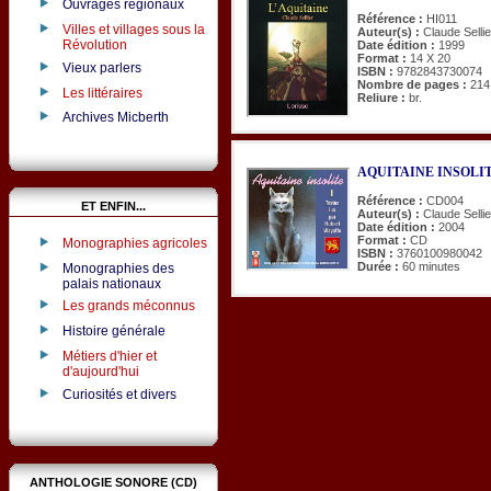
Ouvrages régionaux
Référence :
HI011
Villes et villages sous la
Auteur(s) :
Claude Sellie
Révolution
Date édition :
1999
Format :
14 X 20
Vieux parlers
ISBN :
9782843730074
Nombre de pages :
214
Les littéraires
Reliure :
br.
Archives Micberth
AQUITAINE INSOLITE. 
Référence :
CD004
ET ENFIN...
Auteur(s) :
Claude Sellie
Date édition :
2004
Format :
CD
Monographies agricoles
ISBN :
3760100980042
Durée :
60 minutes
Monographies des
palais nationaux
Les grands méconnus
Histoire générale
Métiers d'hier et
d'aujourd'hui
Curiosités et divers
ANTHOLOGIE SONORE (CD)