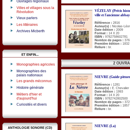
Ouvrages régionaux
Villes et villages sous la
VÉZELAY (Précis histori
Révolution
ville et l'ancienne abbay
Vieux parlers
Référence :
2816
Les littéraires
Auteur(s) :
Nicolas-Léon
Date édition :
2009
Archives Micberth
Format :
14 X 20
ISBN :
9782758602781
Nombre de pages :
376
Première édition :
1832
Reliure :
br.
ET ENFIN...
2 OUVRA
Monographies agricoles
Monographies des
palais nationaux
NIEVRE (Guide pittore
Les grands méconnus
Référence :
1281
Histoire générale
Auteur(s) :
E. Chevalier
Date édition :
1993
Métiers d'hier et
Format :
14 X 20
d'aujourd'hui
ISBN :
9782742802500
Nombre de pages :
372
Curiosités et divers
Première édition :
1857
Reliure :
br.
NIEVRE (La)
ANTHOLOGIE SONORE (CD)