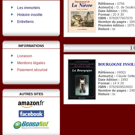
Référence :
0756
Auteur(s) :
G. de Soultra
Les immortels
Date édition :
1991
Histoire insolite
Format :
20 X 30
ISBN :
9782877607070
Entretiens
Nombre de pages :
184
Première édition :
1875
Reliure :
br.
INFORMATIONS
1 
Livraison
Mentions légales
BOURGOGNE INSOLI
Paiement sécurisé
Référence :
HI001
Auteur(s) :
Claude Selli
Date édition :
1993
Format :
14 X 20
ISBN :
9782909503003
Nombre de pages :
248
AUTRES SITES
Reliure :
br.