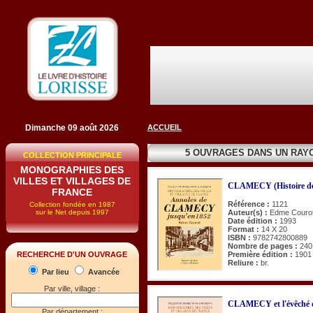
Dimanche 09 août 2026
ACCUEIL
5 OUVRAGES DANS UN RAY
COLLECTION PRINCIPALE
MONOGRAPHIES DES
VILLES ET VILLAGES DE
CLAMECY (Histoire d
FRANCE
Référence :
1121
Collection fondée en 1987
sur le Net depuis 1997
Auteur(s) :
Edme Couro
Date édition :
1993
Format :
14 X 20
ISBN :
9782742800889
Nombre de pages :
240
Première édition :
1901
RECHERCHE D'UN OUVRAGE
Reliure :
br.
Par lieu
Avancée
Par ville, village :
CLAMECY et l'évêché 
Par département :