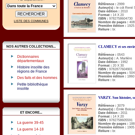
Référence :
2999
Auteur(s) :
le cdt René
Date édition :
2010
Format :
14 X 20
ISBN :
9782758604730
LISTE DES COMMUNES
Nombre de pages :
408
Première édition :
1925
Reliure :
br.
NOS AUTRES COLLECTIONS...
CLAMECY et ses envir
Référence :
0543
Dictionnaires
Auteur(s) :
A. Marlière
départementaux
Date édition :
1992
Format :
20 X 30
Histoire insolite des
ISBN :
9782877604901
régions de France
Nombre de pages :
504
Première édition :
1860
Des faits et des hommes
Reliure :
br.
Petite bibliothèque
insolite
VARZY. Son histoire, se
Référence :
3079
Auteur(s) :
Émile Boiss
ET ENCORE...
Date édition :
2011
Format :
14 X 20
ISBN :
9782758605591
La guerre 39-45
Nombre de pages :
188
Première édition :
1905
La guerre 14-18
Reliure :
br.