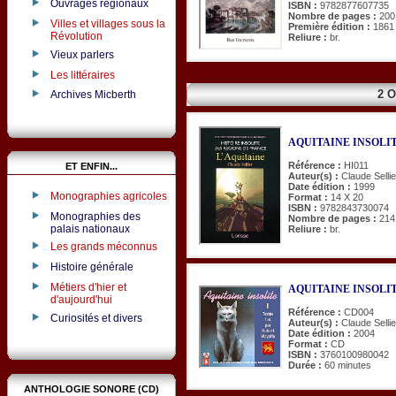
Ouvrages régionaux
ISBN :
9782877607735
Nombre de pages :
200
Villes et villages sous la
Première édition :
1861
Révolution
Reliure :
br.
Vieux parlers
Les littéraires
2 
Archives Micberth
AQUITAINE INSOLITE
Référence :
HI011
ET ENFIN...
Auteur(s) :
Claude Sellie
Date édition :
1999
Monographies agricoles
Format :
14 X 20
ISBN :
9782843730074
Monographies des
Nombre de pages :
214
palais nationaux
Reliure :
br.
Les grands méconnus
Histoire générale
Métiers d'hier et
AQUITAINE INSOLITE. 
d'aujourd'hui
Référence :
CD004
Curiosités et divers
Auteur(s) :
Claude Sellie
Date édition :
2004
Format :
CD
ISBN :
3760100980042
Durée :
60 minutes
ANTHOLOGIE SONORE (CD)