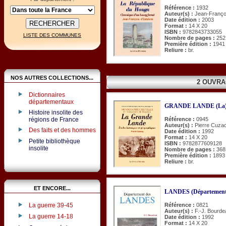
Référence :
1932
Auteur(s) :
Jean-Françoi
Date édition :
2003
Format :
14 X 20
ISBN :
9782843733055
LISTE DES COMMUNES
Nombre de pages :
252
Première édition :
1941
Reliure :
br.
NOS AUTRES COLLECTIONS...
2 OUVRA
Dictionnaires
départementaux
GRANDE LANDE (La
Histoire insolite des
régions de France
Référence :
0945
Auteur(s) :
Pierre Cuza
Des faits et des hommes
Date édition :
1992
Format :
14 X 20
Petite bibliothèque
ISBN :
9782877609128
insolite
Nombre de pages :
368
Première édition :
1893
Reliure :
br.
ET ENCORE...
LANDES (Département
La guerre 39-45
Référence :
0821
Auteur(s) :
F.-J. Bourde
La guerre 14-18
Date édition :
1992
Format :
14 X 20