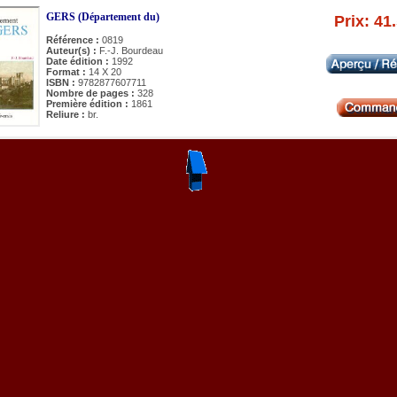
GERS (Département du)
Prix: 41
Référence :
0819
Auteur(s) :
F.-J. Bourdeau
Date édition :
1992
Format :
14 X 20
ISBN :
9782877607711
Nombre de pages :
328
Première édition :
1861
Reliure :
br.