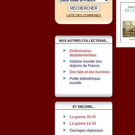
LISTE DES COMMUNES
NOS AUTRES COLLECTIONS...
Dictionnaires
départementaux
Histoire insolite des
régions de France
Des faits et des hommes
Petite bibliothèque
insolite
ET ENCORE...
La guerre 39-45
La guerre 14-18
Ouvrages régionaux