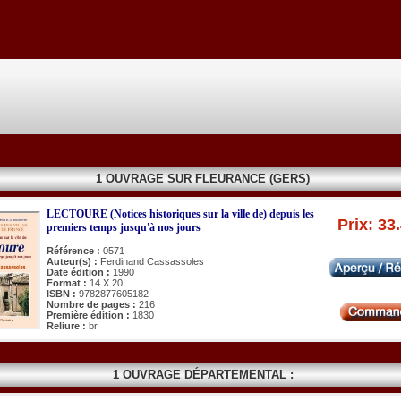
1 OUVRAGE SUR FLEURANCE (GERS)
LECTOURE (Notices historiques sur la ville de) depuis les
Prix: 33
premiers temps jusqu'à nos jours
Référence :
0571
Auteur(s) :
Ferdinand Cassassoles
Date édition :
1990
Format :
14 X 20
ISBN :
9782877605182
Nombre de pages :
216
Première édition :
1830
Reliure :
br.
1 OUVRAGE DÉPARTEMENTAL :