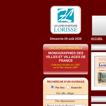
Dimanche 09 août 2026
ACCUEIL
COLLECTION PRINCIPALE
MONOGRAPHIES DES
VILLES ET VILLAGES DE
FRANCE
Collection fondée en 1987
sur le Net depuis 1997
RECHERCHE D'UN OUVRAGE
Par lieu
Avancée
Par ville, village :
Par département :