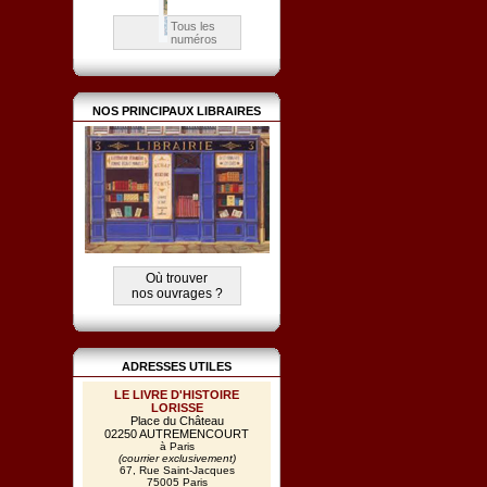
Tous les
numéros
NOS PRINCIPAUX LIBRAIRES
Où trouver
nos ouvrages ?
ADRESSES UTILES
LE LIVRE D'HISTOIRE
LORISSE
Place du Château
02250 AUTREMENCOURT
à Paris
(courrier exclusivement)
67, Rue Saint-Jacques
75005 Paris