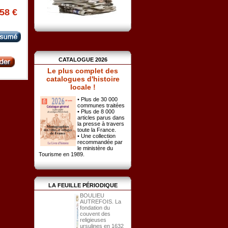
.58 €
CATALOGUE 2026
Le plus complet des
catalogues d'histoire
locale !
• Plus de 30 000
communes traitées
• Plus de 8 000
articles parus dans
la presse à travers
toute la France.
• Une collection
recommandée par
le ministère du
Tourisme en 1989.
LA FEUILLE PÉRIODIQUE
BOULIEU
AUTREFOIS. La
fondation du
couvent des
religieuses
ursulines en 1632