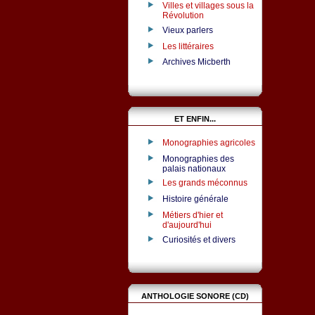
Villes et villages sous la
Révolution
Vieux parlers
Les littéraires
Archives Micberth
ET ENFIN...
Monographies agricoles
Monographies des
palais nationaux
Les grands méconnus
Histoire générale
Métiers d'hier et
d'aujourd'hui
Curiosités et divers
ANTHOLOGIE SONORE (CD)