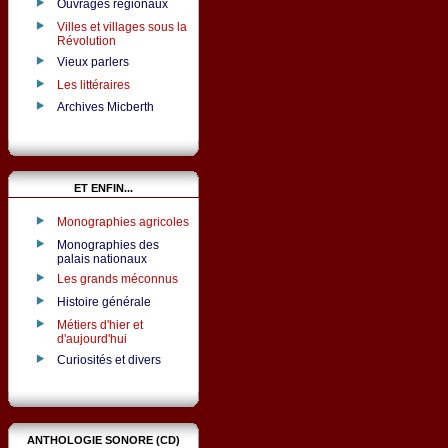
Ouvrages régionaux
Villes et villages sous la
Révolution
Vieux parlers
Les littéraires
Archives Micberth
ET ENFIN...
Monographies agricoles
Monographies des
palais nationaux
Les grands méconnus
Histoire générale
Métiers d'hier et
d'aujourd'hui
Curiosités et divers
ANTHOLOGIE SONORE (CD)