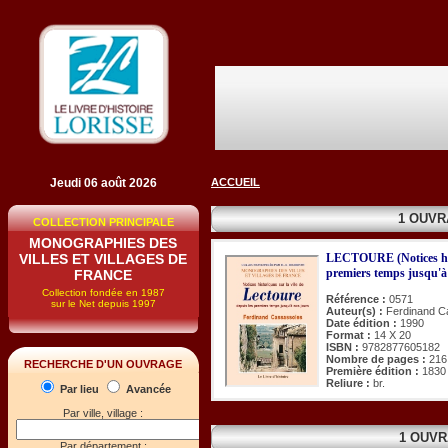
Jeudi 06 août 2026
ACCUEIL
1 OUVR
COLLECTION PRINCIPALE
MONOGRAPHIES DES
VILLES ET VILLAGES DE
LECTOURE (Notices histo
premiers temps jusqu'à
FRANCE
Collection fondée en 1987
Référence :
0571
sur le Net depuis 1997
Auteur(s) :
Ferdinand C
Date édition :
1990
Format :
14 X 20
ISBN :
9782877605182
Nombre de pages :
216
RECHERCHE D'UN OUVRAGE
Première édition :
1830
Reliure :
br.
Par lieu
Avancée
Par ville, village :
1 OUVR
Par département :