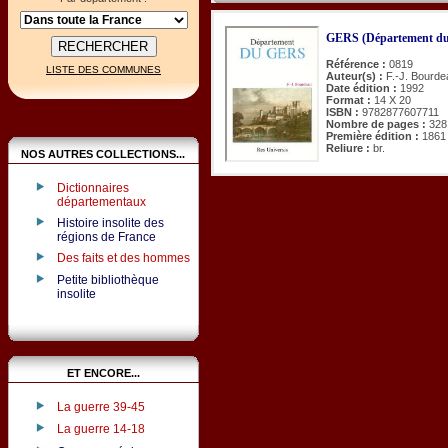
GERS (Département du
Référence :
0819
LISTE DES COMMUNES
Auteur(s) :
F.-J. Bourde
Date édition :
1992
Format :
14 X 20
ISBN :
9782877607711
Nombre de pages :
328
Première édition :
1861
Reliure :
br.
NOS AUTRES COLLECTIONS...
Dictionnaires
départementaux
Histoire insolite des
régions de France
Des faits et des hommes
Petite bibliothèque
insolite
ET ENCORE...
La guerre 39-45
La guerre 14-18