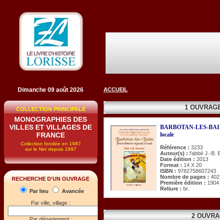
Dimanche 09 août 2026
ACCUEIL
1 OUVRAG
COLLECTION PRINCIPALE
MONOGRAPHIES DES
VILLES ET VILLAGES DE
BARBOTAN-LES-BAINS. P
FRANCE
locale
Collection fondée en 1987
Référence :
3233
sur le Net depuis 1997
Auteur(s) :
l'abbé J.-B.
Date édition :
2013
Format :
14 X 20
ISBN :
9782758607243
Nombre de pages :
402
RECHERCHE D'UN OUVRAGE
Première édition :
1904
Reliure :
br.
Par lieu
Avancée
Par ville, village :
2 OUVRA
Par département :