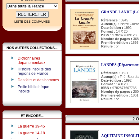
GRANDE LANDE (La
Référence :
0945
LISTE DES COMMUNES
Auteur(s) :
Pierre Cuza
Date édition :
1992
Format :
14 X 20
ISBN :
9782877609128
Nombre de pages :
368
Première édition :
1893
Reliure :
br.
NOS AUTRES COLLECTIONS...
Dictionnaires
départementaux
LANDES (Département
Histoire insolite des
Référence :
0821
régions de France
Auteur(s) :
F.-J. Bourde
Des faits et des hommes
Date édition :
1992
Format :
14 X 20
Petite bibliothèque
ISBN :
9782877607735
insolite
Nombre de pages :
200
Première édition :
1861
Reliure :
br.
ET ENCORE...
2 
La guerre 39-45
La guerre 14-18
AQUITAINE INSOLITE