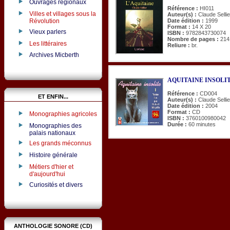
Ouvrages régionaux
Référence :
HI011
Villes et villages sous la
Auteur(s) :
Claude Sellie
Date édition :
1999
Révolution
Format :
14 X 20
Vieux parlers
ISBN :
9782843730074
Nombre de pages :
214
Les littéraires
Reliure :
br.
Archives Micberth
AQUITAINE INSOLITE. 
Référence :
CD004
ET ENFIN...
Auteur(s) :
Claude Sellie
Date édition :
2004
Format :
CD
Monographies agricoles
ISBN :
3760100980042
Durée :
60 minutes
Monographies des
palais nationaux
Les grands méconnus
Histoire générale
Métiers d'hier et
d'aujourd'hui
Curiosités et divers
ANTHOLOGIE SONORE (CD)