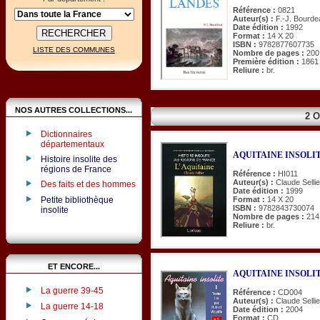
Référence :
0821
Auteur(s) :
F.-J. Bourde
Date édition :
1992
Format :
14 X 20
ISBN :
9782877607735
LISTE DES COMMUNES
Nombre de pages :
200
Première édition :
1861
Reliure :
br.
NOS AUTRES COLLECTIONS...
2 
Dictionnaires
départementaux
AQUITAINE INSOLITE
Histoire insolite des
régions de France
Référence :
HI011
Auteur(s) :
Claude Sellie
Des faits et des hommes
Date édition :
1999
Format :
14 X 20
Petite bibliothèque
ISBN :
9782843730074
insolite
Nombre de pages :
214
Reliure :
br.
ET ENCORE...
AQUITAINE INSOLITE. 
La guerre 39-45
Référence :
CD004
Auteur(s) :
Claude Sellie
La guerre 14-18
Date édition :
2004
Format :
CD