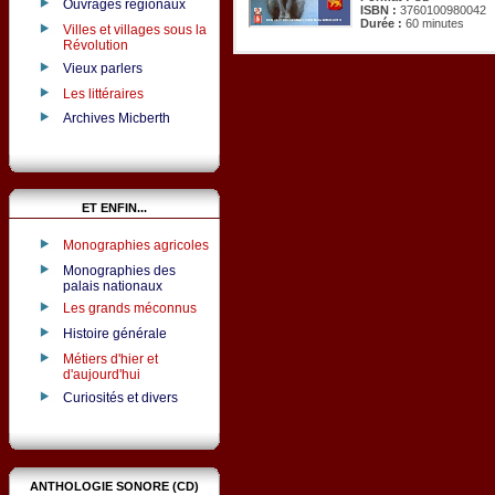
Ouvrages régionaux
ISBN :
3760100980042
Durée :
60 minutes
Villes et villages sous la
Révolution
Vieux parlers
Les littéraires
Archives Micberth
ET ENFIN...
Monographies agricoles
Monographies des
palais nationaux
Les grands méconnus
Histoire générale
Métiers d'hier et
d'aujourd'hui
Curiosités et divers
ANTHOLOGIE SONORE (CD)