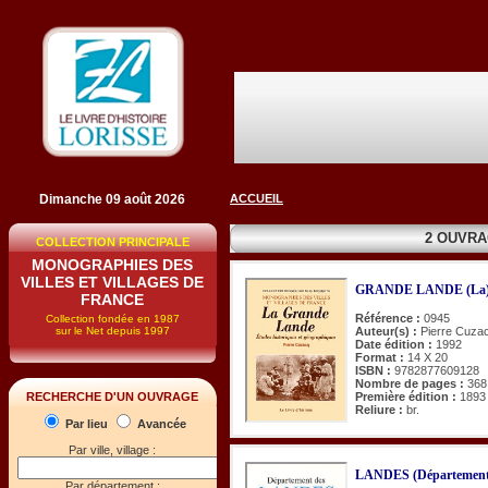
Dimanche 09 août 2026
ACCUEIL
2 OUVRA
COLLECTION PRINCIPALE
MONOGRAPHIES DES
VILLES ET VILLAGES DE
GRANDE LANDE (La
FRANCE
Référence :
0945
Collection fondée en 1987
sur le Net depuis 1997
Auteur(s) :
Pierre Cuza
Date édition :
1992
Format :
14 X 20
ISBN :
9782877609128
Nombre de pages :
368
Première édition :
1893
RECHERCHE D'UN OUVRAGE
Reliure :
br.
Par lieu
Avancée
Par ville, village :
LANDES (Département
Par département :