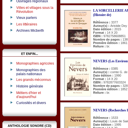
Ouvrages régionaux
Villes et villages sous la
LA SORCELLERIE 
Révolution
(Histoire de)
Vieux parlers
Référence :
3377
Les littéraires
Auteur(s) :
Aristide Dey
Date édition :
2015
Archives Micberth
Format :
14 X 20
ISBN :
9782758608851
Nombre de pages :
138
Première édition :
1861
Reliure :
br.
ET ENFIN...
NEVERS (Les Environs
Monographies agricoles
Référence :
0385
Monographies des
Auteur(s) :
comte G. de 
palais nationaux
Date édition :
1990
Format :
14 X 20
Les grands méconnus
ISBN :
9782877603324
Nombre de pages :
328
Histoire générale
Première édition :
1852
Reliure :
br.
Métiers d'hier et
d'aujourd'hui
Curiosités et divers
NEVERS (Recherches hi
Référence :
1533
Auteur(s) :
Louis de Sai
Date édition :
1995
ANTHOLOGIE SONORE (CD)
Format :
14 X 20