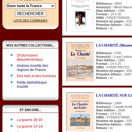
Référence :
0953
Auteur(s) :
Alfred Mass
Date édition :
1992
Format :
14 X 20
ISBN :
9782877609203
LISTE DES COMMUNES
Nombre de pages :
416
Première édition :
1912
Reliure :
br.
LA CHARITÉ (Histoire
NOS AUTRES COLLECTIONS...
Référence :
0781
Dictionnaires
Auteur(s) :
Louis Leboe
départementaux
Date édition :
1991
Format :
14 X 20
Histoire insolite des
ISBN :
9782877607322
régions de France
Nombre de pages :
456
Première édition :
1897
Des faits et des hommes
Reliure :
br.
Petite bibliothèque
insolite
LA CHARITÉ-SUR-LOIRE
Référence :
2494
Auteur(s) :
Claude Aveli
ET ENCORE...
Date édition :
2006
Format :
14 X 20
ISBN :
9782843739095
La guerre 39-45
Nombre de pages :
192
Première édition :
1968
La guerre 14-18
Reliure :
br.