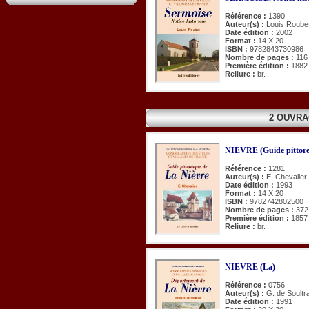
Référence :
1390
Auteur(s) :
Louis Roube
Date édition :
2002
Format :
14 X 20
ISBN :
9782843730986
Nombre de pages :
116
Première édition :
1882
Reliure :
br.
2 OUVRA
NIEVRE (Guide pittore
Référence :
1281
Auteur(s) :
E. Chevalier
Date édition :
1993
Format :
14 X 20
ISBN :
9782742802500
Nombre de pages :
372
Première édition :
1857
Reliure :
br.
NIEVRE (La)
Référence :
0756
Auteur(s) :
G. de Soultra
Date édition :
1991