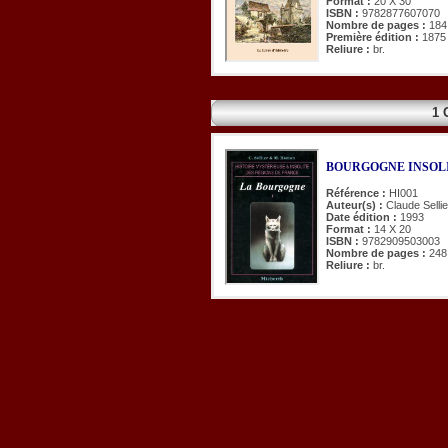
Format :
20 X 30
ISBN :
9782877607070
Nombre de pages :
184
Première édition :
1875
Reliure :
br.
1 
BOURGOGNE INSOLI
Référence :
HI001
Auteur(s) :
Claude Selli
Date édition :
1993
Format :
14 X 20
ISBN :
9782909503003
Nombre de pages :
248
Reliure :
br.