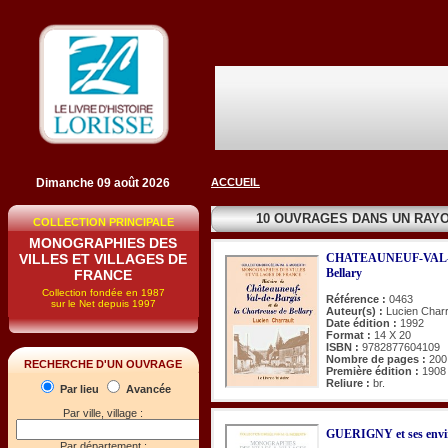
Dimanche 09 août 2026
ACCUEIL
10 OUVRAGES DANS UN RAY
COLLECTION PRINCIPALE
MONOGRAPHIES DES
VILLES ET VILLAGES DE
CHATEAUNEUF-VAL-DE
Bellary
FRANCE
Collection fondée en 1987
Référence :
0463
sur le Net depuis 1997
Auteur(s) :
Lucien Charr
Date édition :
1992
Format :
14 X 20
ISBN :
9782877604109
Nombre de pages :
200
RECHERCHE D'UN OUVRAGE
Première édition :
1908
Reliure :
br.
Par lieu
Avancée
Par ville, village :
GUERIGNY et ses envi
Par département :