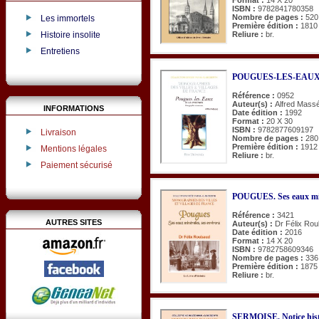
ISBN :
9782841780358
Nombre de pages :
520
Les immortels
Première édition :
1810
Histoire insolite
Reliure :
br.
Entretiens
POUGUES-LES-EAUX et
Référence :
0952
Auteur(s) :
Alfred Mass
INFORMATIONS
Date édition :
1992
Format :
20 X 30
ISBN :
9782877609197
Livraison
Nombre de pages :
280
Première édition :
1912
Mentions légales
Reliure :
br.
Paiement sécurisé
POUGUES. Ses eaux min
Référence :
3421
AUTRES SITES
Auteur(s) :
Dr Félix Ro
Date édition :
2016
Format :
14 X 20
ISBN :
9782758609346
Nombre de pages :
336
Première édition :
1875
Reliure :
br.
SERMOISE. Notice hist