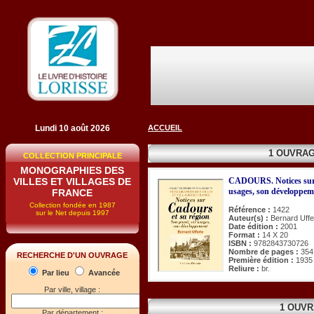
Lundi 10 août 2026
ACCUEIL
1 OUVRA
COLLECTION PRINCIPALE
MONOGRAPHIES DES
VILLES ET VILLAGES DE
CADOURS. Notices sur C
usages, son développem
FRANCE
Collection fondée en 1987
Référence :
1422
sur le Net depuis 1997
Auteur(s) :
Bernard Uffe
Date édition :
2001
Format :
14 X 20
ISBN :
9782843730726
Nombre de pages :
354
RECHERCHE D'UN OUVRAGE
Première édition :
1935
Reliure :
br.
Par lieu
Avancée
Par ville, village :
1 OUVR
Par département :