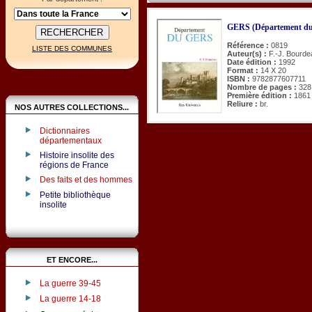
GERS (Département du
Référence :
0819
LISTE DES COMMUNES
Auteur(s) :
F.-J. Bourde
Date édition :
1992
Format :
14 X 20
ISBN :
9782877607711
Nombre de pages :
328
Première édition :
1861
Reliure :
br.
NOS AUTRES COLLECTIONS...
Dictionnaires
départementaux
Histoire insolite des
régions de France
Des faits et des hommes
Petite bibliothèque
insolite
ET ENCORE...
La guerre 39-45
La guerre 14-18