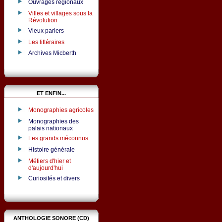
Ouvrages régionaux
Villes et villages sous la
Révolution
Vieux parlers
Les littéraires
Archives Micberth
ET ENFIN...
Monographies agricoles
Monographies des
palais nationaux
Les grands méconnus
Histoire générale
Métiers d'hier et
d'aujourd'hui
Curiosités et divers
ANTHOLOGIE SONORE (CD)