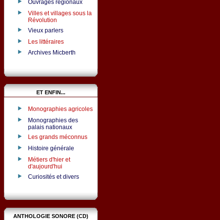
Ouvrages régionaux
Villes et villages sous la
Révolution
Vieux parlers
Les littéraires
Archives Micberth
ET ENFIN...
Monographies agricoles
Monographies des
palais nationaux
Les grands méconnus
Histoire générale
Métiers d'hier et
d'aujourd'hui
Curiosités et divers
ANTHOLOGIE SONORE (CD)