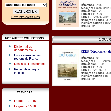
Référence :
2882
Auteur(s) :
Jean-Marie-L
Date édition :
2010
Format :
14 X 20
ISBN :
9782758603498
LISTE DES COMMUNES
Nombre de pages :
352
Première édition :
1872
Reliure :
br.
NOS AUTRES COLLECTIONS...
1 OUVR
Dictionnaires
départementaux
GERS (Département du
Histoire insolite des
Référence :
0819
régions de France
Auteur(s) :
F.-J. Bourde
Des faits et des hommes
Date édition :
1992
Format :
14 X 20
Petite bibliothèque
ISBN :
9782877607711
insolite
Nombre de pages :
328
Première édition :
1861
Reliure :
br.
ET ENCORE...
La guerre 39-45
La guerre 14-18