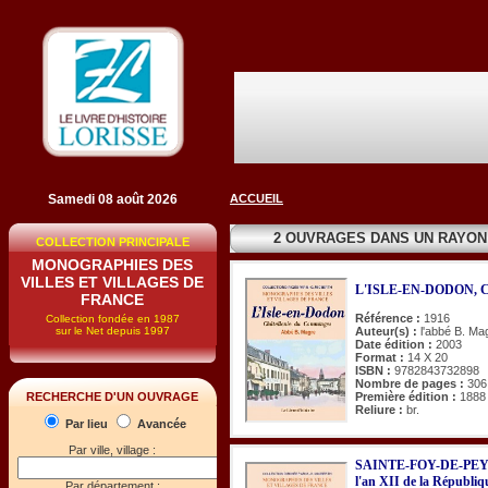
Samedi 08 août 2026
ACCUEIL
2 OUVRAGES DANS UN RAYO
COLLECTION PRINCIPALE
MONOGRAPHIES DES
VILLES ET VILLAGES DE
L'ISLE-EN-DODON,
FRANCE
Référence :
1916
Collection fondée en 1987
sur le Net depuis 1997
Auteur(s) :
l'abbé B. Ma
Date édition :
2003
Format :
14 X 20
ISBN :
9782843732898
Nombre de pages :
306
Première édition :
1888
RECHERCHE D'UN OUVRAGE
Reliure :
br.
Par lieu
Avancée
Par ville, village :
SAINTE-FOY-DE-PEYR
l'an XII de la Républiq
Par département :