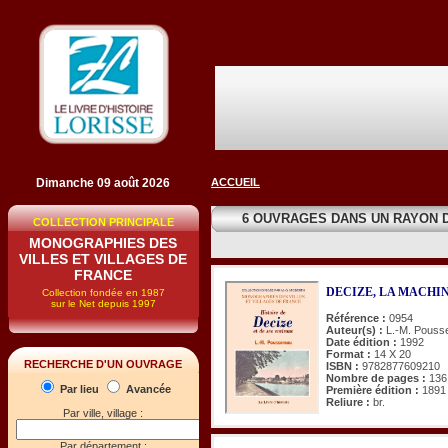
Dimanche 09 août 2026
ACCUEIL
6 OUVRAGES DANS UN RAYON
COLLECTION PRINCIPALE
MONOGRAPHIES DES
VILLES ET VILLAGES DE
FRANCE
DECIZE, LA MACHINE et
Collection fondée en 1987
sur le Net depuis 1997
Référence :
0954
Auteur(s) :
L.-M. Pouss
Date édition :
1992
Format :
14 X 20
RECHERCHE D'UN OUVRAGE
ISBN :
9782877609210
Nombre de pages :
136
Par lieu
Avancée
Première édition :
1891
Reliure :
br.
Par ville, village :
Par département :