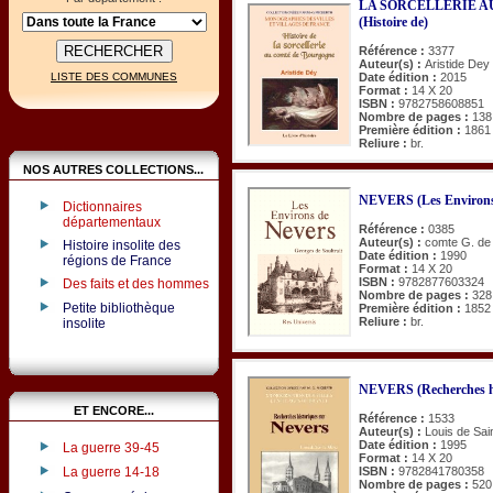
LA SORCELLERIE 
(Histoire de)
Référence :
3377
Auteur(s) :
Aristide Dey
Date édition :
2015
LISTE DES COMMUNES
Format :
14 X 20
ISBN :
9782758608851
Nombre de pages :
138
Première édition :
1861
Reliure :
br.
NOS AUTRES COLLECTIONS...
NEVERS (Les Environs
Dictionnaires
départementaux
Référence :
0385
Auteur(s) :
comte G. de 
Histoire insolite des
Date édition :
1990
régions de France
Format :
14 X 20
ISBN :
9782877603324
Des faits et des hommes
Nombre de pages :
328
Petite bibliothèque
Première édition :
1852
Reliure :
br.
insolite
NEVERS (Recherches hi
ET ENCORE...
Référence :
1533
Auteur(s) :
Louis de Sai
Date édition :
1995
La guerre 39-45
Format :
14 X 20
ISBN :
9782841780358
La guerre 14-18
Nombre de pages :
520