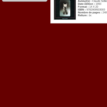
Auteur(s) :
Claude Selli
Date édition :
1993
Format :
14 X 20
ISBN :
9782909503003
Nombre de pages :
248
Reliure :
br.