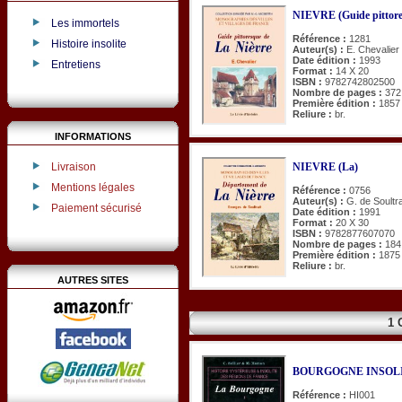
NIEVRE (Guide pittore
Les immortels
Référence :
1281
Histoire insolite
Auteur(s) :
E. Chevalier
Date édition :
1993
Entretiens
Format :
14 X 20
ISBN :
9782742802500
Nombre de pages :
372
Première édition :
1857
Reliure :
br.
INFORMATIONS
NIEVRE (La)
Livraison
Mentions légales
Référence :
0756
Auteur(s) :
G. de Soultra
Paiement sécurisé
Date édition :
1991
Format :
20 X 30
ISBN :
9782877607070
Nombre de pages :
184
Première édition :
1875
Reliure :
br.
AUTRES SITES
1 
BOURGOGNE INSOLI
Référence :
HI001