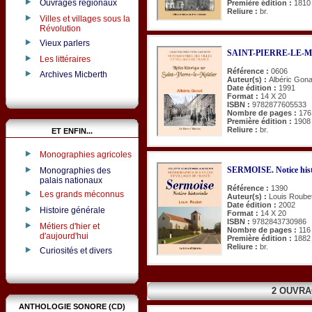
Ouvrages régionaux
Première édition :
1810
Reliure :
br.
Villes et villages sous la
Révolution
Vieux parlers
SAINT-PIERRE-LE-MOU
Les littéraires
Référence :
0606
Archives Micberth
Auteur(s) :
Albéric Gona
Date édition :
1991
Format :
14 X 20
ISBN :
9782877605533
Nombre de pages :
176
Première édition :
1908
Reliure :
br.
ET ENFIN...
Monographies agricoles
SERMOISE. Notice hist
Monographies des
palais nationaux
Référence :
1390
Les grands méconnus
Auteur(s) :
Louis Roube
Date édition :
2002
Histoire générale
Format :
14 X 20
ISBN :
9782843730986
Métiers d'hier et
Nombre de pages :
116
d'aujourd'hui
Première édition :
1882
Reliure :
br.
Curiosités et divers
2 OUVRA
ANTHOLOGIE SONORE (CD)