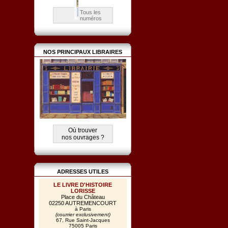
Tous les
numéros
NOS PRINCIPAUX LIBRAIRES
Où trouver
nos ouvrages ?
ADRESSES UTILES
LE LIVRE D'HISTOIRE
LORISSE
Place du Château
02250 AUTREMENCOURT
à Paris
(courrier exclusivement)
67, Rue Saint-Jacques
75005 Paris