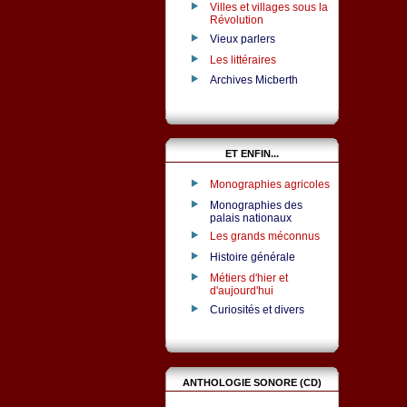
Villes et villages sous la
Révolution
Vieux parlers
Les littéraires
Archives Micberth
ET ENFIN...
Monographies agricoles
Monographies des
palais nationaux
Les grands méconnus
Histoire générale
Métiers d'hier et
d'aujourd'hui
Curiosités et divers
ANTHOLOGIE SONORE (CD)