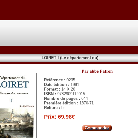
LOIRET I (Le département du)
Par abbé Patron
Référence :
0235
Date édition :
1991
Format :
14 X 20
ISBN :
9782909112015
Nombre de pages :
644
Première édition :
1870-71
Reliure :
br.
Prix: 69.98€