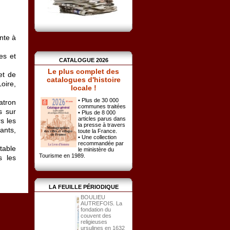
nte à
es et
CATALOGUE 2026
Le plus complet des
et de
catalogues d'histoire
oire,
locale !
• Plus de 30 000
atron
communes traitées
s sur
• Plus de 8 000
articles parus dans
rs les
la presse à travers
ants,
toute la France.
• Une collection
recommandée par
table
le ministère du
Tourisme en 1989.
s les
LA FEUILLE PÉRIODIQUE
BOULIEU
AUTREFOIS. La
fondation du
couvent des
religieuses
ursulines en 1632