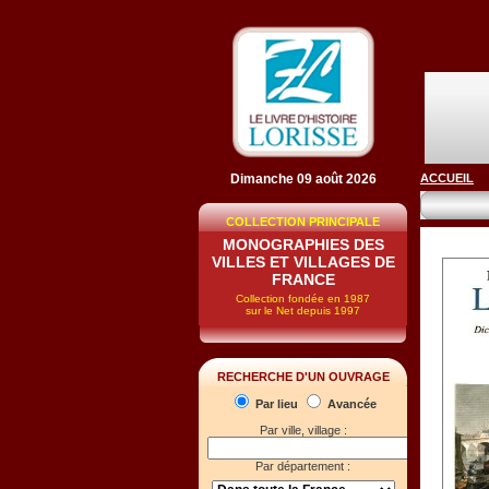
Dimanche 09 août 2026
ACCUEIL
COLLECTION PRINCIPALE
MONOGRAPHIES DES
VILLES ET VILLAGES DE
FRANCE
Collection fondée en 1987
sur le Net depuis 1997
RECHERCHE D'UN OUVRAGE
Par lieu
Avancée
Par ville, village :
Par département :