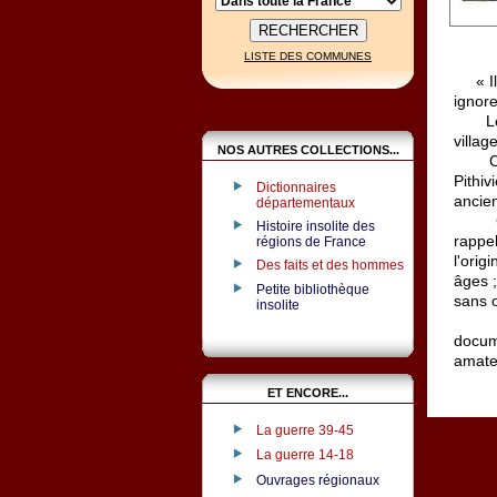
LISTE DES COMMUNES
« Il y
ignore
Le pr
villag
NOS AUTRES COLLECTIONS...
Ce se
Pithi
Dictionnaires
ancie
départementaux
Chaqu
Histoire insolite des
rappe
régions de France
l'orig
Des faits et des hommes
âges ;
Petite bibliothèque
sans 
insolite
Fruit
docum
amateu
ET ENCORE...
La guerre 39-45
La guerre 14-18
Ouvrages régionaux