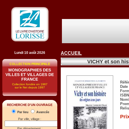
Lundi 10 août 2026
ACCUEIL
VICHY et son his
COLLECTION PRINCIPALE
MONOGRAPHIES DES
VILLES ET VILLAGES DE
FRANCE
Réfé
Collection fondée en 1987
Date 
sur le Net depuis 1997
Form
ISBN
Nomb
Prem
RECHERCHE D'UN OUVRAGE
Reli
Par lieu
Avancée
Pri
Par ville, village :
Par département :