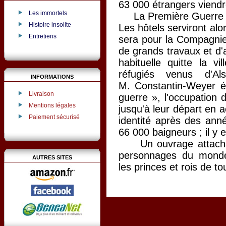
63 000 étrangers viendr
Les immortels
La Première Guerre mon
Histoire insolite
Les hôtels serviront alo
Entretiens
sera pour la Compagnie
de grands travaux et d'a
habituelle quitte la v
réfugiés venus d'Al
INFORMATIONS
M. Constantin-Weyer 
Livraison
guerre », l'occupation
Mentions légales
jusqu'à leur départ en 
Paiement sécurisé
identité après des anné
66 000 baigneurs ; il y 
Un ouvrage attachant
personnages du monde po
AUTRES SITES
les princes et rois de t