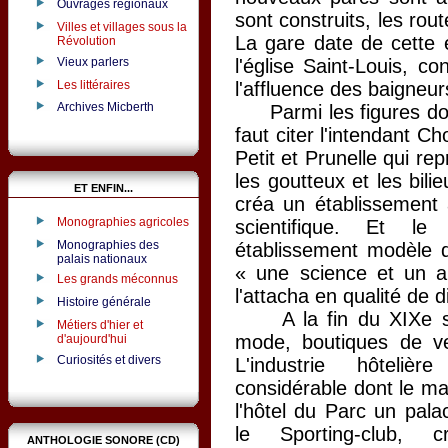
Ouvrages régionaux
sont construits, les rout
Villes et villages sous la
La gare date de cett
Révolution
Vieux parlers
l'église Saint-Louis, 
Les littéraires
l'affluence des baigneur
Archives Micberth
Parmi les figures domi
faut citer l'intendant C
Petit et Prunelle qui r
les goutteux et les bili
ET ENFIN...
créa un établissement à
Monographies agricoles
scientifique. Et le
Monographies des
établissement modèle de
palais nationaux
« une science et un 
Les grands méconnus
l'attacha en qualité de 
Histoire générale
A la fin du XIXe si
Métiers d'hier et
mode, boutiques de ver
d'aujourd'hui
Curiosités et divers
L'industrie hôteli
considérable dont le maî
l'hôtel du Parc un pala
le Sporting-club, 
ANTHOLOGIE SONORE (CD)