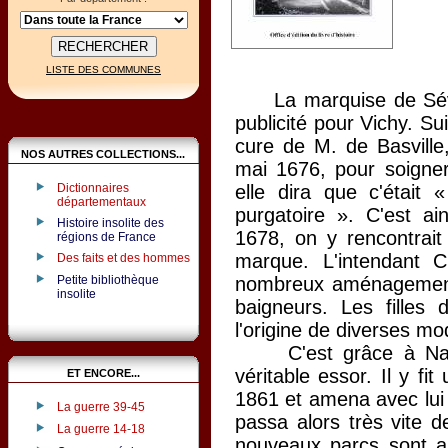
LISTE DES COMMUNES
La marquise de Sévign
publicité pour Vichy. Sui
cure de M. de Basville,
NOS AUTRES COLLECTIONS...
mai 1676, pour soigne
elle dira que c'était
Dictionnaires
départementaux
purgatoire ». C'est ai
Histoire insolite des
1678, on y rencontra
régions de France
marque. L'intendant 
Des faits et des hommes
nombreux aménagements
Petite bibliothèque
insolite
baigneurs. Les filles
l'origine de diverses mo
C'est grâce à Napol
véritable essor. Il y fi
ET ENCORE...
1861 et amena avec lui
La guerre 39-45
passa alors très vite 
La guerre 14-18
nouveaux parcs sont al