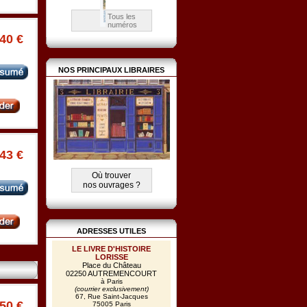
Tous les
numéros
.40 €
NOS PRINCIPAUX LIBRAIRES
.43 €
Où trouver
nos ouvrages ?
ADRESSES UTILES
LE LIVRE D'HISTOIRE
LORISSE
Place du Château
02250 AUTREMENCOURT
à Paris
(courrier exclusivement)
67, Rue Saint-Jacques
.50 €
75005 Paris