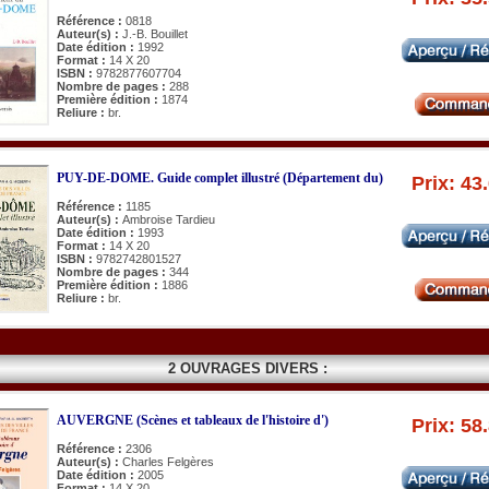
Référence :
0818
Auteur(s) :
J.-B. Bouillet
Date édition :
1992
Format :
14 X 20
ISBN :
9782877607704
Nombre de pages :
288
Première édition :
1874
Reliure :
br.
PUY-DE-DOME. Guide complet illustré (Département du)
Prix: 43
Référence :
1185
Auteur(s) :
Ambroise Tardieu
Date édition :
1993
Format :
14 X 20
ISBN :
9782742801527
Nombre de pages :
344
Première édition :
1886
Reliure :
br.
2 OUVRAGES DIVERS :
AUVERGNE (Scènes et tableaux de l'histoire d')
Prix: 58
Référence :
2306
Auteur(s) :
Charles Felgères
Date édition :
2005
Format :
14 X 20