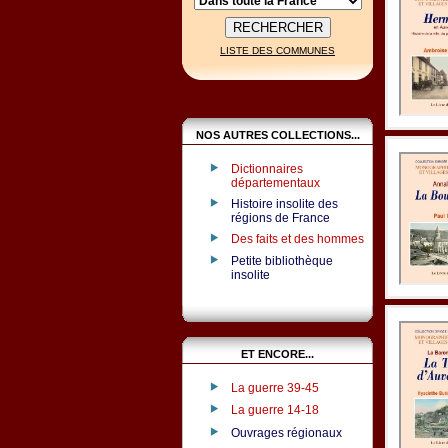
LISTE DES COMMUNES
NOS AUTRES COLLECTIONS...
Dictionnaires
départementaux
Histoire insolite des
régions de France
Des faits et des hommes
Petite bibliothèque
insolite
ET ENCORE...
La guerre 39-45
La guerre 14-18
Ouvrages régionaux