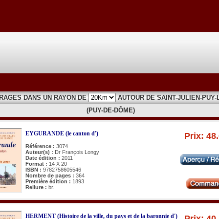
VRAGES DANS UN RAYON DE
AUTOUR DE SAINT-JULIEN-PUY-
(PUY-DE-DÔME)
EYGURANDE (le canton d')
Prix: 48
Référence :
3074
Auteur(s) :
Dr François Longy
Date édition :
2011
Format :
14 X 20
ISBN :
9782758605546
Nombre de pages :
364
Première édition :
1893
Reliure :
br.
HERMENT (Histoire de la ville, du pays et de la baronnie d')
Prix: 40