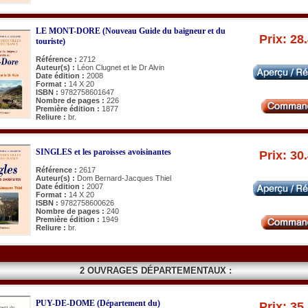
LE MONT-DORE (Nouveau Guide du baigneur et du
Prix: 28
touriste)
Référence :
2712
Auteur(s) :
Léon Clugnet et le Dr Alvin
Date édition :
2008
Format :
14 X 20
ISBN :
9782758601647
Nombre de pages :
226
Première édition :
1877
Reliure :
br.
SINGLES et les paroisses avoisinantes
Prix: 30
Référence :
2617
Auteur(s) :
Dom Bernard-Jacques Thiel
Date édition :
2007
Format :
14 X 20
ISBN :
9782758600626
Nombre de pages :
240
Première édition :
1949
Reliure :
br.
2 OUVRAGES DÉPARTEMENTAUX :
PUY-DE-DOME (Département du)
Prix: 35