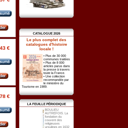
CATALOGUE 2026
Le plus complet des
catalogues d'histoire
.43 €
locale !
• Plus de 30 000
communes traitées
• Plus de 8 000
articles parus dans
la presse à travers
toute la France.
• Une collection
recommandée par
le ministère du
Tourisme en 1989.
.78 €
LA FEUILLE PÉRIODIQUE
BOULIEU
AUTREFOIS. La
fondation du
couvent des
religieuses
ursulines en 1632