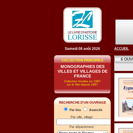
Samedi 08 août 2026
ACCUEIL
6 OU
COLLECTION PRINCIPALE
MONOGRAPHIES DES
VILLES ET VILLAGES DE
FRANCE
Collection fondée en 1987
sur le Net depuis 1997
RECHERCHE D'UN OUVRAGE
Par lieu
Avancée
Par ville, village :
Par département :