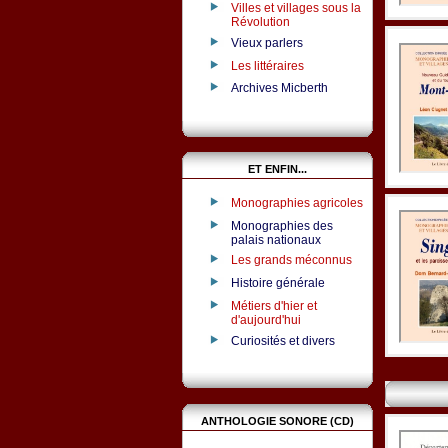
Villes et villages sous la
Révolution
Vieux parlers
Les littéraires
Archives Micberth
ET ENFIN...
Monographies agricoles
Monographies des
palais nationaux
Les grands méconnus
Histoire générale
Métiers d'hier et
d'aujourd'hui
Curiosités et divers
ANTHOLOGIE SONORE (CD)