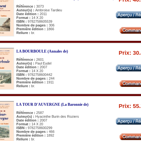
Référence :
3073
Auteur(s) :
Ambroise Tardieu
Date édition :
2011
Format :
14 X 20
ISBN :
9782758605539
Nombre de pages :
306
Première édition :
1866
Reliure :
br.
LA BOURBOULE (Annales de)
Prix: 30
Référence :
2601
Auteur(s) :
Paul Eudel
Date édition :
2007
Format :
14 X 20
ISBN :
9782758600442
Nombre de pages :
244
Première édition :
1911
Reliure :
br.
LA TOUR D'AUVERGNE (La Baronnie de)
Prix: 55
Référence :
2587
Auteur(s) :
Hyacinthe Burin des Roziers
Date édition :
2007
Format :
14 X 20
ISBN :
9782758600299
Nombre de pages :
466
Première édition :
1892
Reliure :
br.