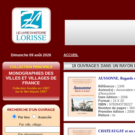
Dimanche 09 août 2026
ACCUEIL
18 OUVRAGES DANS UN RAYON
COLLECTION PRINCIPALE
MONOGRAPHIES DES
VILLES ET VILLAGES DE
AUSSONNE. Regards su
FRANCE
Référence :
1345
Collection fondée en 1987
Auteur(s) :
Association 
sur le Net depuis 1997
d'Aussonne
Date édition :
2006
Format :
14 X 20
ISBN :
9782843738227
Nombre de pages :
364
RECHERCHE D'UN OUVRAGE
Première édition :
2006
Reliure :
br.
Par lieu
Avancée
Par ville, village :
CHATEAUGAY et ses s
Par département :