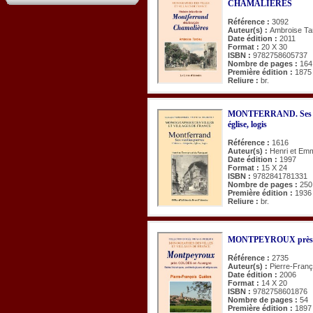
CHAMALIÈRES
Référence :
3092
Auteur(s) :
Ambroise Ta
Date édition :
2011
Format :
20 X 30
ISBN :
9782758605737
Nombre de pages :
164
Première édition :
1875
Reliure :
br.
MONTFERRAND. Ses viei
église, logis
Référence :
1616
Auteur(s) :
Henri et Em
Date édition :
1997
Format :
15 X 24
ISBN :
9782841781331
Nombre de pages :
250
Première édition :
1936
Reliure :
br.
MONTPEYROUX près C
Référence :
2735
Auteur(s) :
Pierre-Fran
Date édition :
2006
Format :
14 X 20
ISBN :
9782758601876
Nombre de pages :
54
Première édition :
1897