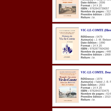
Date édition :
2006
Format :
14 X 20
ISBN :
9782843739057
Nombre de pages :
312
Première édition :
1929
Reliure :
br.
VIC-LE-COMTE (Histoi
Référence :
0479
Auteur(s) :
J.-M. Bielaw
Date édition :
1990
Format :
14 X 20
ISBN :
9782877604260
Nombre de pages :
448
Première édition :
1868
Reliure :
br.
VIC-LE-COMTE. Deuxième
Référence :
1974
Auteur(s) :
l'abbé J.-B. 
Date édition :
2003
Format :
14 X 20
ISBN :
9782843733475
Nombre de pages :
614
Première édition :
1910
Reliure :
br.