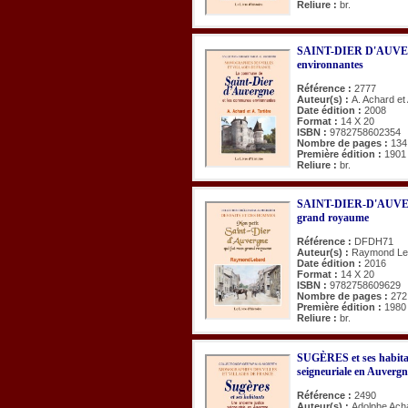
Reliure :
br.
SAINT-DIER D'AUVER
environnantes
Référence :
2777
Auteur(s) :
A. Achard et 
Date édition :
2008
Format :
14 X 20
ISBN :
9782758602354
Nombre de pages :
134
Première édition :
1901
Reliure :
br.
SAINT-DIER-D'AUVERG
grand royaume
Référence :
DFDH71
Auteur(s) :
Raymond Le
Date édition :
2016
Format :
14 X 20
ISBN :
9782758609629
Nombre de pages :
272
Première édition :
1980
Reliure :
br.
SUGÈRES et ses habitan
seigneuriale en Auvergn
Référence :
2490
Auteur(s) :
Adolphe Ach