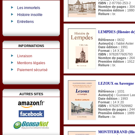
ISBN :
2-87760-253-2
Nombre de pages :
304
Les immortels
Première édition :
1880
Reliure :
br.
Histoire insolite
Entretiens
LEMPDES (Histoire de
Référence :
0632
Auteur(s) :
l'abbé Astier
INFORMATIONS
Date édition :
1991
Format :
14 X 20
ISBN :
9782877605793
Livraison
Nombre de pages :
264
Première édition :
1912
Mentions légales
Reliure :
br.
Paiement sécurisé
LEZOUX en Auvergne
Référence :
1031
AUTRES SITES
Auteur(s) :
Gustave Las
Date édition :
1993
Format :
14 X 20
ISBN :
9782877609982
Nombre de pages :
244
Première édition :
1889
Reliure :
br.
MONTFERRAND (Histoire