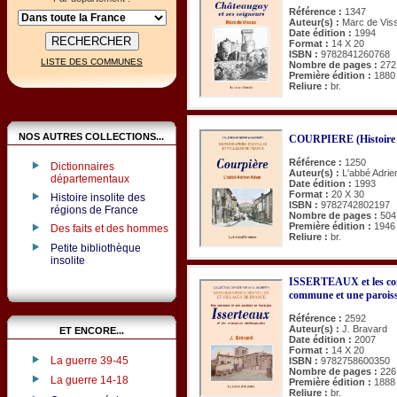
Référence :
1347
Auteur(s) :
Marc de Vis
Date édition :
1994
Format :
14 X 20
ISBN :
9782841260768
LISTE DES COMMUNES
Nombre de pages :
272
Première édition :
1880
Reliure :
br.
NOS AUTRES COLLECTIONS...
COURPIERE (Histoire 
Référence :
1250
Dictionnaires
Auteur(s) :
L'abbé Adri
départementaux
Date édition :
1993
Format :
20 X 30
Histoire insolite des
ISBN :
9782742802197
régions de France
Nombre de pages :
504
Première édition :
1946
Des faits et des hommes
Reliure :
br.
Petite bibliothèque
insolite
ISSERTEAUX et les co
commune et une parois
Référence :
2592
Auteur(s) :
J. Bravard
ET ENCORE...
Date édition :
2007
Format :
14 X 20
La guerre 39-45
ISBN :
9782758600350
Nombre de pages :
226
La guerre 14-18
Première édition :
1888
Reliure :
br.