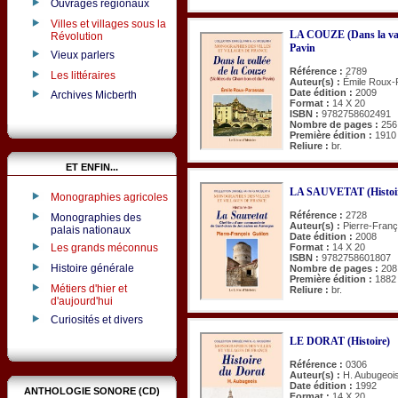
Ouvrages régionaux
Villes et villages sous la
LA COUZE (Dans la val
Révolution
Pavin
Vieux parlers
Référence :
2789
Les littéraires
Auteur(s) :
Émile Roux-
Date édition :
2009
Archives Micberth
Format :
14 X 20
ISBN :
9782758602491
Nombre de pages :
256
Première édition :
1910
Reliure :
br.
ET ENFIN...
LA SAUVETAT (Histoir
Monographies agricoles
Référence :
2728
Monographies des
Auteur(s) :
Pierre-Fran
palais nationaux
Date édition :
2008
Format :
14 X 20
Les grands méconnus
ISBN :
9782758601807
Histoire générale
Nombre de pages :
208
Première édition :
1882
Métiers d'hier et
Reliure :
br.
d'aujourd'hui
Curiosités et divers
LE DORAT (Histoire)
Référence :
0306
Auteur(s) :
H. Aubugeoi
Date édition :
1992
ANTHOLOGIE SONORE (CD)
Format :
14 X 20