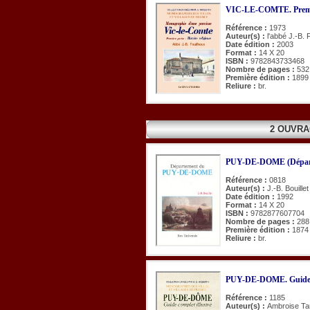
VIC-LE-COMTE. Première
Référence :
1973
Auteur(s) :
l'abbé J.-B. 
Date édition :
2003
Format :
14 X 20
ISBN :
9782843733468
Nombre de pages :
532
Première édition :
1899
Reliure :
br.
2 OUVRA
PUY-DE-DOME (Dépar
Référence :
0818
Auteur(s) :
J.-B. Bouillet
Date édition :
1992
Format :
14 X 20
ISBN :
9782877607704
Nombre de pages :
288
Première édition :
1874
Reliure :
br.
PUY-DE-DOME. Guide co
Référence :
1185
Auteur(s) :
Ambroise Ta