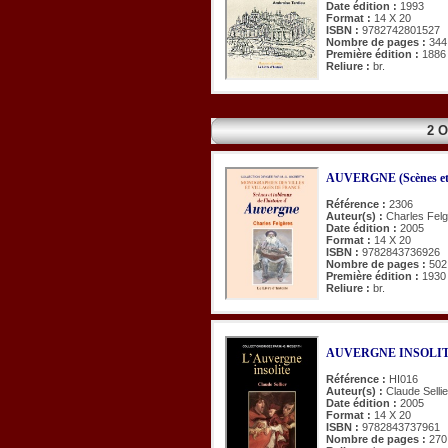
Date édition :
1993
Format :
14 X 20
ISBN :
9782742801527
Nombre de pages :
344
Première édition :
1886
Reliure :
br.
2 
AUVERGNE (Scènes et ta
Référence :
2306
Auteur(s) :
Charles Fel
Date édition :
2005
Format :
14 X 20
ISBN :
9782843736926
Nombre de pages :
502
Première édition :
1930
Reliure :
br.
AUVERGNE INSOLITE
Référence :
HI016
Auteur(s) :
Claude Sellie
Date édition :
2005
Format :
14 X 20
ISBN :
9782843737961
Nombre de pages :
270