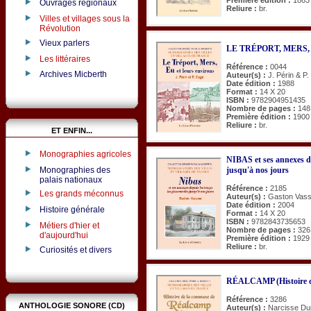
Ouvrages régionaux
Reliure :
br.
Villes et villages sous la
Révolution
Vieux parlers
LE TRÉPORT, MERS, EU
Les littéraires
Référence :
0044
Archives Micberth
Auteur(s) :
J. Périn & P
Date édition :
1988
Format :
14 X 20
ISBN :
9782904951435
Nombre de pages :
148
Première édition :
1900
Reliure :
br.
ET ENFIN...
Monographies agricoles
NIBAS et ses annexes de
Monographies des
jusqu'à nos jours
palais nationaux
Référence :
2185
Les grands méconnus
Auteur(s) :
Gaston Vas
Date édition :
2004
Histoire générale
Format :
14 X 20
ISBN :
9782843735653
Métiers d'hier et
Nombre de pages :
326
d'aujourd'hui
Première édition :
1929
Reliure :
br.
Curiosités et divers
RÉALCAMP (Histoire d
Référence :
3286
ANTHOLOGIE SONORE (CD)
Auteur(s) :
Narcisse Du