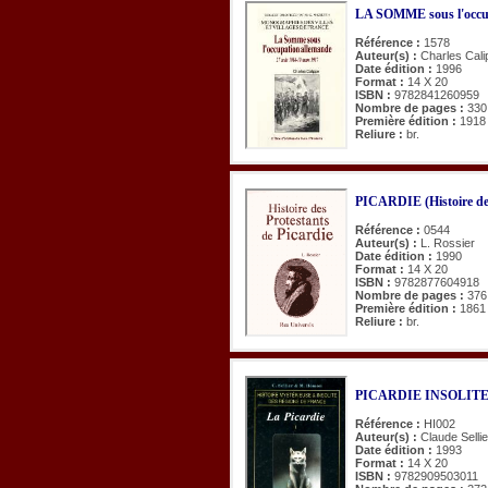
LA SOMME sous l'occu
Référence :
1578
Auteur(s) :
Charles Cali
Date édition :
1996
Format :
14 X 20
ISBN :
9782841260959
Nombre de pages :
330
Première édition :
1918
Reliure :
br.
PICARDIE (Histoire des
Référence :
0544
Auteur(s) :
L. Rossier
Date édition :
1990
Format :
14 X 20
ISBN :
9782877604918
Nombre de pages :
376
Première édition :
1861
Reliure :
br.
PICARDIE INSOLITE 
Référence :
HI002
Auteur(s) :
Claude Selli
Date édition :
1993
Format :
14 X 20
ISBN :
9782909503011