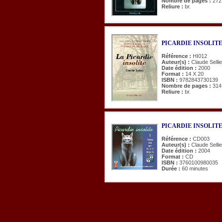
Nombre de pages :
272
Reliure :
br.
PICARDIE INSOLITE 
Référence :
HI012
Auteur(s) :
Claude Sellie
Date édition :
2000
Format :
14 X 20
ISBN :
9782843730139
Nombre de pages :
314
Reliure :
br.
PICARDIE INSOLITE. T
Référence :
CD003
Auteur(s) :
Claude Selli
Date édition :
2004
Format :
CD
ISBN :
3760100980035
Durée :
60 minutes