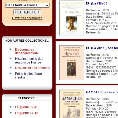
EU (La Ville d')
Référence :
1253
Auteur(s) :
Désiré Le Be
Date édition :
1993
LISTE DES COMMUNES
Format :
14 X 20
ISBN :
9782742802227
Nombre de pages :
650
Première édition :
1844
Reliure :
br.
NOS AUTRES COLLECTIONS...
EU (La ville d'). Son his
Dictionnaires
départementaux
Référence :
3146
Auteur(s) :
Suzanne De
Histoire insolite des
Date édition :
2012
régions de France
Format :
14 X 20
ISBN :
9782758606307
Des faits et des hommes
Nombre de pages :
348
Petite bibliothèque
Première édition :
1924
Reliure :
br.
insolite
GAMACHES et ses env
ET ENCORE...
Référence :
0045
Auteur(s) :
Ernest Prar
Date édition :
1988
La guerre 39-45
Format :
14 X 20
ISBN :
9782877607919
La guerre 14-18
Nombre de pages :
148
Première édition :
1863