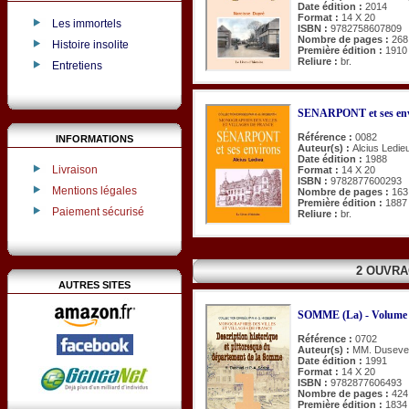
Date édition :
2014
Format :
14 X 20
Les immortels
ISBN :
9782758607809
Nombre de pages :
268
Histoire insolite
Première édition :
1910
Reliure :
br.
Entretiens
SENARPONT et ses env
Référence :
0082
INFORMATIONS
Auteur(s) :
Alcius Ledie
Date édition :
1988
Livraison
Format :
14 X 20
ISBN :
9782877600293
Mentions légales
Nombre de pages :
163
Première édition :
1887
Paiement sécurisé
Reliure :
br.
2 OUVRA
AUTRES SITES
SOMME (La) - Volume 
Référence :
0702
Auteur(s) :
MM. Dusevel
Date édition :
1991
Format :
14 X 20
ISBN :
9782877606493
Nombre de pages :
424
Première édition :
1834