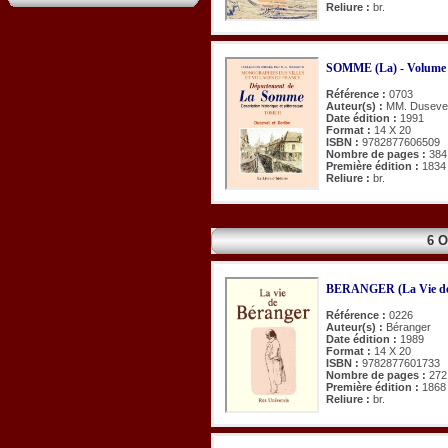
Reliure :
br.
SOMME (La) - Volume 
Référence :
0703
Auteur(s) :
MM. Dusevel
Date édition :
1991
Format :
14 X 20
ISBN :
9782877606509
Nombre de pages :
384
Première édition :
1834
Reliure :
br.
6 
BERANGER (La Vie d
Référence :
0226
Auteur(s) :
Béranger
Date édition :
1989
Format :
14 X 20
ISBN :
9782877601733
Nombre de pages :
272
Première édition :
1868
Reliure :
br.