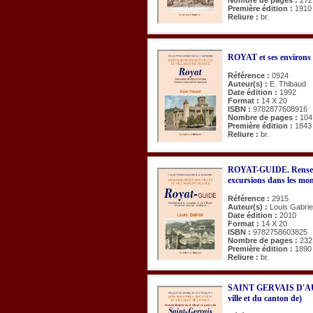
Première édition :
1910
Reliure :
br.
ROYAT et ses environs
Référence :
0924
Auteur(s) :
E. Thibaud
Date édition :
1992
Format :
14 X 20
ISBN :
9782877608916
Nombre de pages :
104
Première édition :
1843
Reliure :
br.
ROYAT-GUIDE. Renseigne
excursions dans les mo
Référence :
2915
Auteur(s) :
Louis Gabrie
Date édition :
2010
Format :
14 X 20
ISBN :
9782758603825
Nombre de pages :
232
Première édition :
1890
Reliure :
br.
SAINT GERVAIS D'AUVE
ville et du canton de)