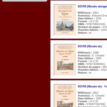
RIOM (Histoire abrégée d
Référence :
3491
Auteur(s) :
Édouard Éve
Date édition :
2018
Format :
14 X 20
ISBN :
9782758610106
Nombre de pages :
478
Première édition :
1923
Reliure :
br.
RIOM (Histoire de)
Référence :
1088
Auteur(s) :
E. Clouard
Date édition :
1993
Format :
14 X 20
ISBN :
9782742800551
Nombre de pages :
382
Première édition :
1910
Reliure :
br.
RIOM (Histoire de) - Vo
Référence :
0817
Auteur(s) :
E. Clouard
Date édition :
1992
Format :
14 X 20
ISBN :
9782877607698
Nombre de pages :
272