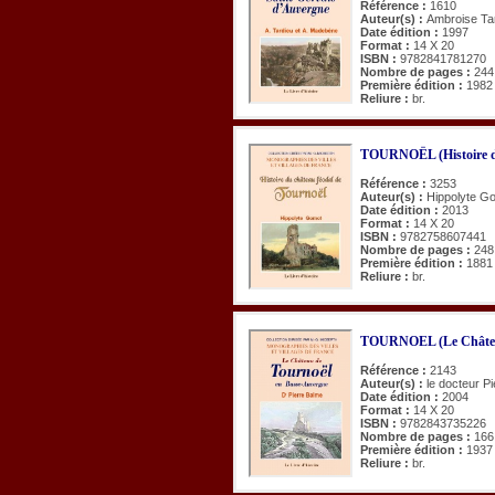
Référence :
1610
Auteur(s) :
Ambroise Ta
Date édition :
1997
Format :
14 X 20
ISBN :
9782841781270
Nombre de pages :
244
Première édition :
1982
Reliure :
br.
TOURNOËL (Histoire du
Référence :
3253
Auteur(s) :
Hippolyte G
Date édition :
2013
Format :
14 X 20
ISBN :
9782758607441
Nombre de pages :
248
Première édition :
1881
Reliure :
br.
TOURNOEL (Le Châtea
Référence :
2143
Auteur(s) :
le docteur P
Date édition :
2004
Format :
14 X 20
ISBN :
9782843735226
Nombre de pages :
166
Première édition :
1937
Reliure :
br.