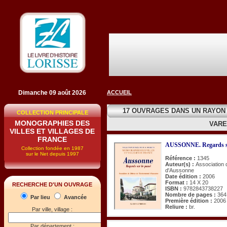
Dimanche 09 août 2026
ACCUEIL
17 OUVRAGES DANS UN RAYON
COLLECTION PRINCIPALE
MONOGRAPHIES DES
VARE
VILLES ET VILLAGES DE
FRANCE
AUSSONNE. Regards su
Collection fondée en 1987
sur le Net depuis 1997
Référence :
1345
Auteur(s) :
Association 
d'Aussonne
Date édition :
2006
Format :
14 X 20
RECHERCHE D'UN OUVRAGE
ISBN :
9782843738227
Nombre de pages :
364
Par lieu
Avancée
Première édition :
2006
Reliure :
br.
Par ville, village :
Par département :