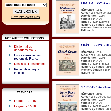
CHATEAUGAY et ses s
Référence :
1347
Auteur(s) :
Marc de Vis
Date édition :
1994
LISTE DES COMMUNES
Format :
14 X 20
ISBN :
9782841260768
Nombre de pages :
272
Première édition :
1880
Reliure :
br.
NOS AUTRES COLLECTIONS...
CHÂTEL-GUYON illus
Dictionnaires
départementaux
Référence :
2446
Auteur(s) :
Félix Ribeyr
Histoire insolite des
Date édition :
2006
régions de France
Format :
14 X 20
Des faits et des hommes
ISBN :
9782843738616
Nombre de pages :
256
Petite bibliothèque
Première édition :
1884
Reliure :
br.
insolite
MARSAT (Notre-Dame 
ET ENCORE...
Référence :
2661
Auteur(s) :
Georges Sal
Date édition :
2007
La guerre 39-45
Format :
14 X 20
ISBN :
9782758601067
La guerre 14-18
Nombre de pages :
238