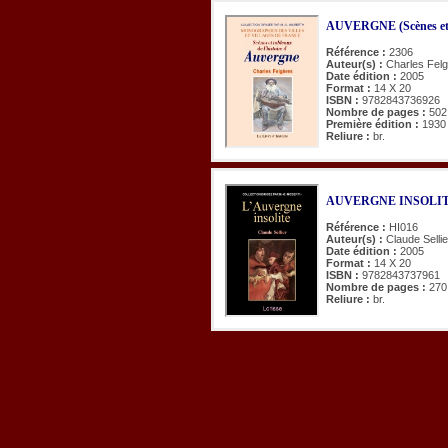
AUVERGNE (Scènes et ta
Référence :
2306
Auteur(s) :
Charles Fel
Date édition :
2005
Format :
14 X 20
ISBN :
9782843736926
Nombre de pages :
502
Première édition :
1930
Reliure :
br.
AUVERGNE INSOLITE
Référence :
HI016
Auteur(s) :
Claude Sellie
Date édition :
2005
Format :
14 X 20
ISBN :
9782843737961
Nombre de pages :
270
Reliure :
br.