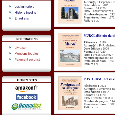
Auteur(s) :
Hippolyte G
Date édition :
2011
Les immortels
Format :
14 X 20
ISBN :
9782758605713
Histoire insolite
Nombre de pages :
292
Première édition :
1872
Entretiens
Reliure :
br.
MUROL (Histoire du ch
INFORMATIONS
Référence :
2119
Auteur(s) :
P.-P. Mathie
Livraison
Date édition :
2004
Format :
14 X 20
Mentions légales
ISBN :
9782843734977
Nombre de pages :
88
Paiement sécurisé
Première édition :
1861
Reliure :
br.
PONTGIBAUD et ses e
AUTRES SITES
Référence :
0921
Auteur(s) :
Ambroise Ta
Date édition :
1992
Format :
14 X 20
ISBN :
9782877608886
Nombre de pages :
144
Première édition :
1882
Reliure :
br.