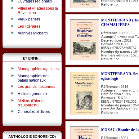
Première édition :
1913
Ouvrages régionaux
Reliure :
br.
Villes et villages sous la
Révolution
Vieux parlers
MONTFERRAND (Histoire
CHAMALIÈRES
Les littéraires
Référence :
3092
Archives Micberth
Auteur(s) :
Ambroise Ta
Date édition :
2011
Format :
20 X 30
ISBN :
9782758605737
Nombre de pages :
164
Première édition :
1875
ET ENFIN...
Reliure :
br.
Monographies agricoles
MONTFERRAND. Ses viei
Monographies des
église, logis
palais nationaux
Les grands méconnus
Référence :
1616
Auteur(s) :
Henri et Em
Histoire générale
Date édition :
1997
Format :
15 X 24
Métiers d'hier et
ISBN :
9782841781331
d'aujourd'hui
Nombre de pages :
250
Première édition :
1936
Curiosités et divers
Reliure :
br.
MOZAC (Histoire de l'a
ANTHOLOGIE SONORE (CD)
Référence :
3091