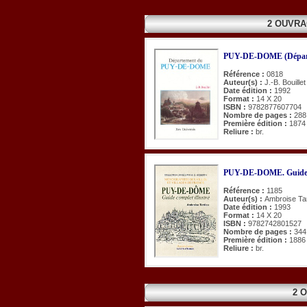
2 OUVRA
PUY-DE-DOME (Dépar
Référence :
0818
Auteur(s) :
J.-B. Bouillet
Date édition :
1992
Format :
14 X 20
ISBN :
9782877607704
Nombre de pages :
288
Première édition :
1874
Reliure :
br.
PUY-DE-DOME. Guide co
Référence :
1185
Auteur(s) :
Ambroise Ta
Date édition :
1993
Format :
14 X 20
ISBN :
9782742801527
Nombre de pages :
344
Première édition :
1886
Reliure :
br.
2 