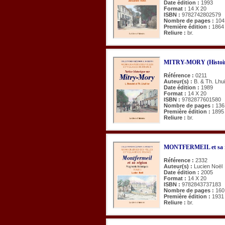
Date édition :
1993
Format :
14 X 20
ISBN :
9782742802579
Nombre de pages :
104
Première édition :
1864
Reliure :
br.
MITRY-MORY (Histoir
Référence :
0211
Auteur(s) :
B. & Th. Lhuil
Date édition :
1989
Format :
14 X 20
ISBN :
9782877601580
Nombre de pages :
136
Première édition :
1895
Reliure :
br.
MONTFERMEIL et sa rég
Référence :
2332
Auteur(s) :
Lucien Noël
Date édition :
2005
Format :
14 X 20
ISBN :
9782843737183
Nombre de pages :
160
Première édition :
1931
Reliure :
br.