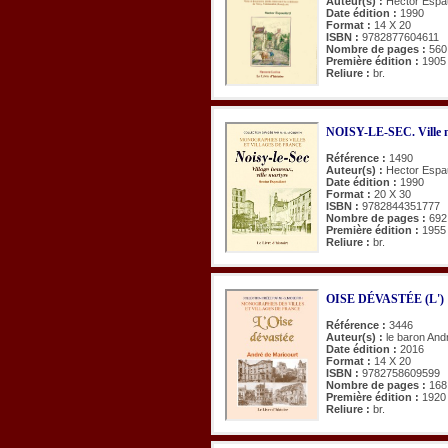
Auteur(s) :
Hector Espau
Date édition :
1990
Format :
14 X 20
ISBN :
9782877604611
Nombre de pages :
560
Première édition :
1905
Reliure :
br.
NOISY-LE-SEC. Ville ma
Référence :
1490
Auteur(s) :
Hector Espau
Date édition :
1990
Format :
20 X 30
ISBN :
9782844351777
Nombre de pages :
692
Première édition :
1955
Reliure :
br.
OISE DÉVASTÉE (L')
Référence :
3446
Auteur(s) :
le baron And
Date édition :
2016
Format :
14 X 20
ISBN :
9782758609599
Nombre de pages :
168
Première édition :
1920
Reliure :
br.