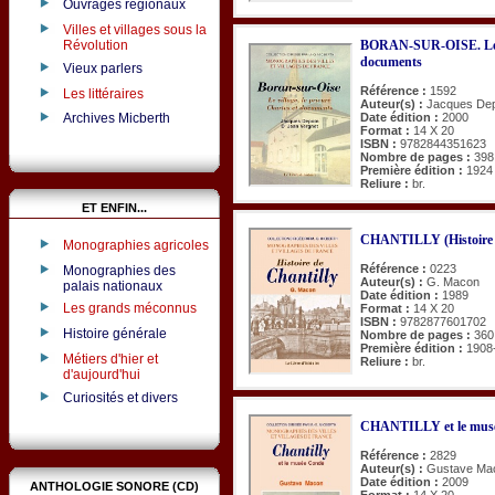
Ouvrages régionaux
Villes et villages sous la
BORAN-SUR-OISE. Le vil
Révolution
documents
Vieux parlers
Référence :
1592
Les littéraires
Auteur(s) :
Jacques Dep
Date édition :
2000
Archives Micberth
Format :
14 X 20
ISBN :
9782844351623
Nombre de pages :
398
Première édition :
1924
Reliure :
br.
ET ENFIN...
CHANTILLY (Histoire 
Monographies agricoles
Référence :
0223
Monographies des
Auteur(s) :
G. Macon
palais nationaux
Date édition :
1989
Les grands méconnus
Format :
14 X 20
ISBN :
9782877601702
Histoire générale
Nombre de pages :
360
Première édition :
1908
Métiers d'hier et
Reliure :
br.
d'aujourd'hui
Curiosités et divers
CHANTILLY et le mus
Référence :
2829
Auteur(s) :
Gustave Ma
Date édition :
2009
ANTHOLOGIE SONORE (CD)
Format :
14 X 20