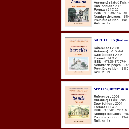
Auteur(s) :
l'abbé Félix
Date édition :
2005
Format :
14 X 20
ISBN :
9782843737930
Nombre de pages :
150
Première édition :
1909
Reliure :
br.
SARCELLES (Recherche
Référence :
2388
Auteur(s) :
A. Gallet
Date édition :
2005
Format :
14 X 20
ISBN :
9782843737794
Nombre de pages :
232
Première édition :
1880
Reliure :
br.
SENLIS (Histoire de la v
Référence :
2064
Auteur(s) :
Félix Louat
Date édition :
2004
Format :
14 X 20
ISBN :
9782843734410
Nombre de pages :
266
Première édition :
1944
Reliure :
br.