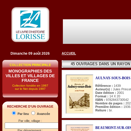
Dimanche 09 août 2026
ACCUEIL
45 OUVRAGES DANS UN RAYON
COLLECTION PRINCIPALE
MONOGRAPHIES DES
VILLES ET VILLAGES DE
AULNAY-SOUS-BOIS (H
FRANCE
Collection fondée en 1987
Référence :
1439
sur le Net depuis 1997
Auteur(s) :
Jules Prince
Date édition :
2001
Format :
14 X 20
ISBN :
9782843730542
Nombre de pages :
202
RECHERCHE D'UN OUVRAGE
Première édition :
1936
Reliure :
br.
Par lieu
Avancée
Par ville, village :
BEAUMONT-SUR-OISE (
Par département :