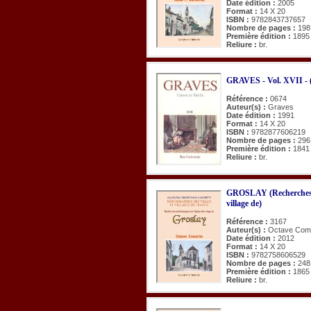
Date édition :
2005
Format :
14 X 20
ISBN :
9782843737657
Nombre de pages :
198
Première édition :
1895
Reliure :
br.
GRAVES - Vol. XVII - (
Référence :
0674
Auteur(s) :
Graves
Date édition :
1991
Format :
14 X 20
ISBN :
9782877606219
Nombre de pages :
296
Première édition :
1841
Reliure :
br.
GROSLAY (Recherches ar
village de)
Référence :
3167
Auteur(s) :
Octave Coma
Date édition :
2012
Format :
14 X 20
ISBN :
9782758606529
Nombre de pages :
248
Première édition :
1865
Reliure :
br.