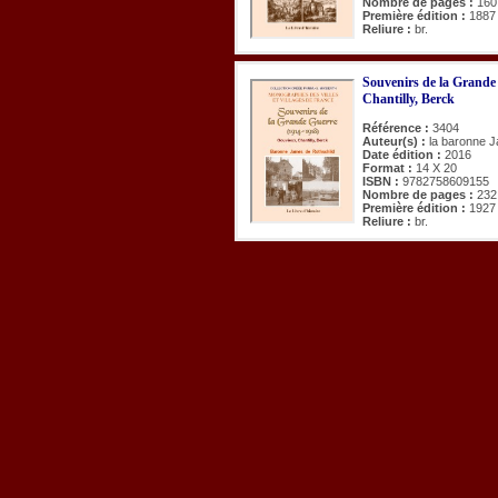
Nombre de pages :
160
Première édition :
1887
Reliure :
br.
Souvenirs de la Grande
Chantilly, Berck
Référence :
3404
Auteur(s) :
la baronne 
Date édition :
2016
Format :
14 X 20
ISBN :
9782758609155
Nombre de pages :
232
Première édition :
1927
Reliure :
br.