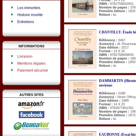
ISBN :
9782758602941
Nombre de pages :
376
Les immortels
Première édition :
1925
Histoire insolite
Reliure :
br.
Entretiens
CHANTILLY. Étude his
Référence :
3467
Auteur(s) :
Al. Roussea
INFORMATIONS
Date édition :
2017
Format :
14 X 20
ISBN :
9782758609834
Livraison
Nombre de pages :
186
Première édition :
1859
Mentions légales
Reliure :
br.
Paiement sécurisé
DAMMARTIN (Histoire de 
environs
Référence :
0188
AUTRES SITES
Auteur(s) :
Victor Offroy
Date édition :
1989
Format :
14 X 20
ISBN :
9782877601351
Nombre de pages :
196
Première édition :
1873
Reliure :
br.
EAUBONNE (Essai hist