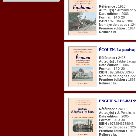
Référence :
1915
Auteur(s) :
Armand de 
Date édition :
2003
Format :
14 X 20
ISBN :
9782843732881
Nombre de pages :
124
Première édition :
1914
Reliure :
br.
ÉCOUEN. La paroisse, l
Référence :
2423
Auteur(s) :
l'abbé Jacqu
Date édition :
2006
Format :
14 X 20
ISBN :
9782843738340
Nombre de pages :
222
Première édition :
1865
Reliure :
br.
ENGHIEN-LES-BAINS (
Référence :
2411
Auteur(s) :
J. Ponsin, le
Date édition :
2005
Format :
20 X 30
ISBN :
9782843738043
Nombre de pages :
326
Première édition :
1910
Reliure :
br.