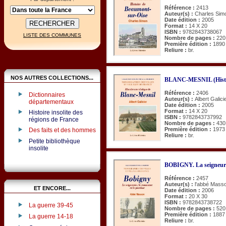
Référence :
2413
Auteur(s) :
Charles Sim
Date édition :
2005
Format :
14 X 20
ISBN :
9782843738067
LISTE DES COMMUNES
Nombre de pages :
220
Première édition :
1890
Reliure :
br.
NOS AUTRES COLLECTIONS...
BLANC-MESNIL (Histoi
Référence :
2406
Dictionnaires
Auteur(s) :
Albert Galici
départementaux
Date édition :
2005
Format :
14 X 20
Histoire insolite des
ISBN :
9782843737992
régions de France
Nombre de pages :
430
Première édition :
1973
Des faits et des hommes
Reliure :
br.
Petite bibliothèque
insolite
BOBIGNY. La seigneurie
Référence :
2457
Auteur(s) :
l'abbé Mass
ET ENCORE...
Date édition :
2006
Format :
20 X 30
ISBN :
9782843738722
La guerre 39-45
Nombre de pages :
520
Première édition :
1887
La guerre 14-18
Reliure :
br.