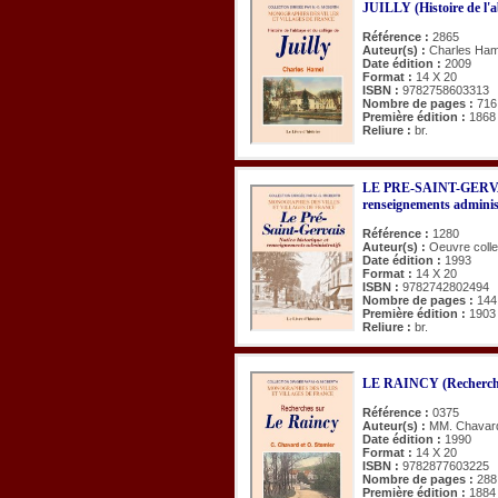
JUILLY (Histoire de l'a
Référence :
2865
Auteur(s) :
Charles Ham
Date édition :
2009
Format :
14 X 20
ISBN :
9782758603313
Nombre de pages :
716
Première édition :
1868
Reliure :
br.
LE PRE-SAINT-GERVAIS
renseignements adminis
Référence :
1280
Auteur(s) :
Oeuvre colle
Date édition :
1993
Format :
14 X 20
ISBN :
9782742802494
Nombre de pages :
144
Première édition :
1903
Reliure :
br.
LE RAINCY (Recherche
Référence :
0375
Auteur(s) :
MM. Chavard
Date édition :
1990
Format :
14 X 20
ISBN :
9782877603225
Nombre de pages :
288
Première édition :
1884