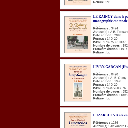
Reliure :
br.
LE RAINCY dans le pass
monographie cantonale
Référence :
3494
Auteur(s) :
A.E. Fossar
Date édition :
2018
Format :
14 X 20
ISBN :
9782758610137
Nombre de pages :
192
Première édition :
1914
Reliure :
br.
LIVRY-GARGAN (Histoi
Référence :
0420
Auteur(s) :
A.-E. Genty
Date édition :
1990
Format :
14 X 20
ISBN :
9782877603676
Nombre de pages :
352
Première édition :
1898
Reliure :
br.
LUZARCHES et ses en
Référence :
1286
Auteur(s) :
Alexandre H