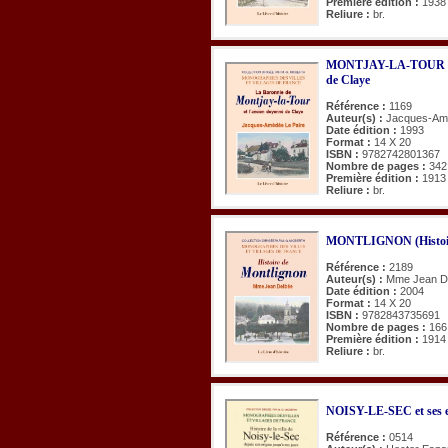
Première édition :
1938
Reliure :
br.
MONTJAY-LA-TOUR (La 
de Claye
Référence :
1169
Auteur(s) :
Jacques-Am
Date édition :
1993
Format :
14 X 20
ISBN :
9782742801367
Nombre de pages :
342
Première édition :
1913
Reliure :
br.
MONTLIGNON (Histoir
Référence :
2189
Auteur(s) :
Mme Jean D
Date édition :
2004
Format :
14 X 20
ISBN :
9782843735691
Nombre de pages :
166
Première édition :
1914
Reliure :
br.
NOISY-LE-SEC et ses 
Référence :
0514