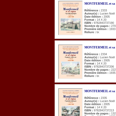
MONTFERMEIL et sa rég
Référence :
2333
Auteur(s) :
Lucien Noël
Date édition :
2005
Format :
14 X 20
ISBN :
9782843737190
Nombre de pages :
270
Première édition :
1933
Reliure :
br.
MONTFERMEIL et sa rég
Référence :
2334
Auteur(s) :
Lucien Noël
Date édition :
2005
Format :
14 X 20
ISBN :
9782843737206
Nombre de pages :
222
Première édition :
1935
Reliure :
br.
MONTFERMEIL et sa rég
Référence :
2335
Auteur(s) :
Lucien Noël
Date édition :
2005
Format :
14 X 20
ISBN :
9782843737213
Nombre de pages :
132