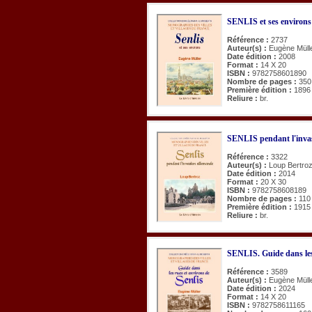
SENLIS et ses environs
Référence :
2737
Auteur(s) :
Eugène Müll
Date édition :
2008
Format :
14 X 20
ISBN :
9782758601890
Nombre de pages :
350
Première édition :
1896
Reliure :
br.
SENLIS pendant l'invas
Référence :
3322
Auteur(s) :
Loup Bertro
Date édition :
2014
Format :
20 X 30
ISBN :
9782758608189
Nombre de pages :
110
Première édition :
1915
Reliure :
br.
SENLIS. Guide dans les
Référence :
3589
Auteur(s) :
Eugène Müll
Date édition :
2024
Format :
14 X 20
ISBN :
9782758611165