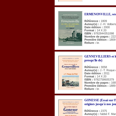
ERMENONVILLE, ses site
Référence :
1809
Auteur(s) :
J.-H. Volbert
Date édition :
2000
Format :
14 X 20
ISBN :
9782844351098
Nombre de pages :
222
Première édition :
1809
Reliure :
br.
GENNEVILLIERS et le m
presqu'île de)
Référence :
3058
Auteur(s) :
J.-T. Roque d
Date édition :
2011
Format :
14 X 20
ISBN :
9782758605379
Nombre de pages :
168
Première édition :
1889
Reliure :
br.
GONESSE (Essai sur l'hi
origines jusqu'à nos jo
Référence :
2375
Auteur(s) :
l'abbé F. Ma