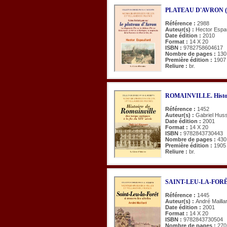
PLATEAU D'AVRON (Note
Référence :
2988
Auteur(s) :
Hector Espau
Date édition :
2010
Format :
14 X 20
ISBN :
9782758604617
Nombre de pages :
130
Première édition :
1907
Reliure :
br.
ROMAINVILLE. Histoi
Référence :
1452
Auteur(s) :
Gabriel Hus
Date édition :
2001
Format :
14 X 20
ISBN :
9782843730443
Nombre de pages :
430
Première édition :
1905
Reliure :
br.
SAINT-LEU-LA-FORÊT à 
Référence :
1445
Auteur(s) :
André Mailla
Date édition :
2001
Format :
14 X 20
ISBN :
9782843730504
Nombre de pages :
270