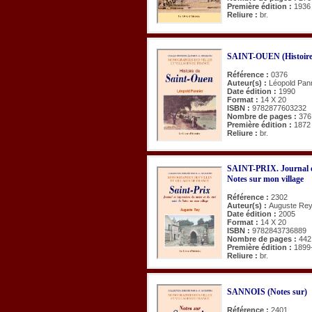
Première édition :
1936
Reliure :
br.
SAINT-OUEN (Histoire
Référence :
0376
Auteur(s) :
Léopold Pan
Date édition :
1990
Format :
14 X 20
ISBN :
9782877603232
Nombre de pages :
376
Première édition :
1872
Reliure :
br.
SAINT-PRIX. Journal et
Notes sur mon village
Référence :
2302
Auteur(s) :
Auguste Re
Date édition :
2005
Format :
14 X 20
ISBN :
9782843736889
Nombre de pages :
442
Première édition :
1899
Reliure :
br.
SANNOIS (Notes sur)
Référence :
2401