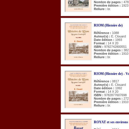
Nombre de pages :
478
Première édition :
1923
Reliure :
br.
RIOM (Histoire de)
Référence :
1088
Auteur(s) :
E. Clouard
Date édition :
1993
Format :
14 X 20
ISBN :
9782742800551
Nombre de pages :
382
Première édition :
1910
Reliure :
br.
RIOM (Histoire de) - Vo
Référence :
0817
Auteur(s) :
E. Clouard
Date édition :
1992
Format :
14 X 20
ISBN :
9782877607698
Nombre de pages :
272
Première édition :
1910
Reliure :
br.
ROYAT et ses environs