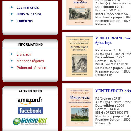
Auteur(s) :
Ambroise Ta
Date édition :
2011
Les immortels
Format :
20 X 30
ISBN :
9782758605737
Histoire insolite
Nombre de pages :
164
Entretiens
Première édition :
1875
Reliure :
br.
MONTFERRAND. Ses viei
église, logis
INFORMATIONS
Référence :
1616
Auteur(s) :
Henri et Em
Livraison
Date édition :
1997
Mentions légales
Format :
15 X 24
ISBN :
9782841781331
Paiement sécurisé
Nombre de pages :
250
Première édition :
1936
Reliure :
br.
MONTPEYROUX près C
AUTRES SITES
Référence :
2735
Auteur(s) :
Pierre-Fran
Date édition :
2006
Format :
14 X 20
ISBN :
9782758601876
Nombre de pages :
54
Première édition :
1897
Reliure :
br.