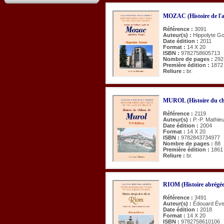
MOZAC (Histoire de l'a
Référence :
3091
Auteur(s) :
Hippolyte G
Date édition :
2011
Format :
14 X 20
ISBN :
9782758605713
Nombre de pages :
292
Première édition :
1872
Reliure :
br.
MUROL (Histoire du ch
Référence :
2119
Auteur(s) :
P.-P. Mathie
Date édition :
2004
Format :
14 X 20
ISBN :
9782843734977
Nombre de pages :
88
Première édition :
1861
Reliure :
br.
RIOM (Histoire abrégée d
Référence :
3491
Auteur(s) :
Édouard Éve
Date édition :
2018
Format :
14 X 20
ISBN :
9782758610106