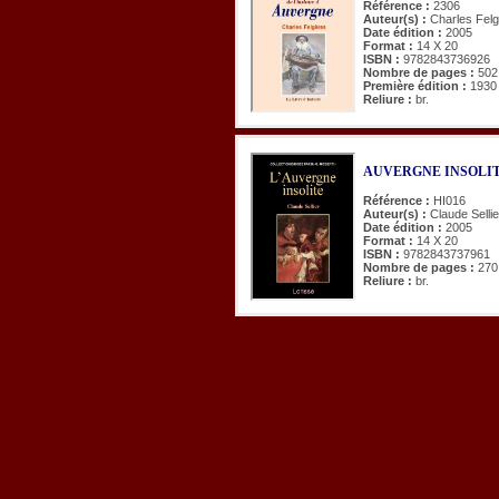
Référence :
2306
Auteur(s) :
Charles Fel
Date édition :
2005
Format :
14 X 20
ISBN :
9782843736926
Nombre de pages :
502
Première édition :
1930
Reliure :
br.
AUVERGNE INSOLITE
Référence :
HI016
Auteur(s) :
Claude Sellie
Date édition :
2005
Format :
14 X 20
ISBN :
9782843737961
Nombre de pages :
270
Reliure :
br.