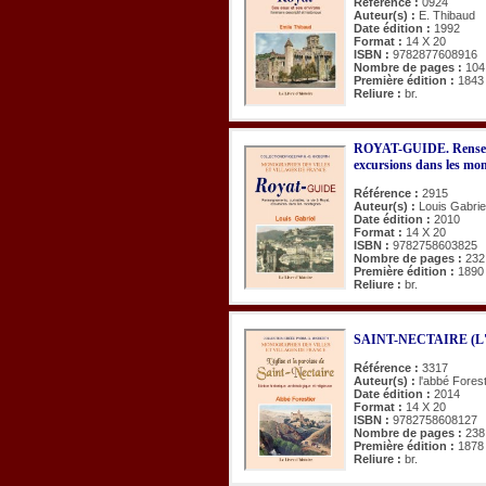
Référence :
0924
Auteur(s) :
E. Thibaud
Date édition :
1992
Format :
14 X 20
ISBN :
9782877608916
Nombre de pages :
104
Première édition :
1843
Reliure :
br.
ROYAT-GUIDE. Renseigne
excursions dans les mo
Référence :
2915
Auteur(s) :
Louis Gabrie
Date édition :
2010
Format :
14 X 20
ISBN :
9782758603825
Nombre de pages :
232
Première édition :
1890
Reliure :
br.
SAINT-NECTAIRE (L'égli
Référence :
3317
Auteur(s) :
l'abbé Forest
Date édition :
2014
Format :
14 X 20
ISBN :
9782758608127
Nombre de pages :
238
Première édition :
1878
Reliure :
br.