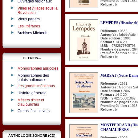
Première édition :
1882
Ouvrages régionaux
Reliure :
br.
Villes et villages sous la
Révolution
Vieux parlers
LEMPDES (Histoire de
Les littéraires
Référence :
0632
Archives Micberth
Auteur(s) :
l'abbé Astier
Date édition :
1991
Format :
14 X 20
ISBN :
9782877605793
Nombre de pages :
264
Première édition :
1912
Reliure :
br.
ET ENFIN...
Monographies agricoles
Monographies des
MARSAT (Notre-Dame 
palais nationaux
Référence :
2661
Les grands méconnus
Auteur(s) :
Georges Sal
Date édition :
2007
Histoire générale
Format :
14 X 20
ISBN :
9782758601067
Métiers d'hier et
Nombre de pages :
238
d'aujourd'hui
Première édition :
1913
Reliure :
br.
Curiosités et divers
MONTFERRAND (Histoire
CHAMALIÈRES
ANTHOLOGIE SONORE (CD)
Référence :
3092