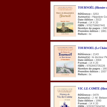
TOURNOËL (Histoire du
Référence :
3253
Auteur(s) :
Hippolyte G
Date édition :
2013
Format :
14 X 20
ISBN :
9782758607441
Nombre de pages :
248
Première édition :
1881
Reliure :
br.
TOURNOEL (Le Châtea
Référence :
2143
Auteur(s) :
le docteur P
Date édition :
2004
Format :
14 X 20
ISBN :
9782843735226
Nombre de pages :
166
Première édition :
1937
Reliure :
br.
VIC-LE-COMTE (Histoi
Référence :
0479
Auteur(s) :
J.-M. Bielaw
Date édition :
1990
Format :
14 X 20
ISBN :
9782877604260