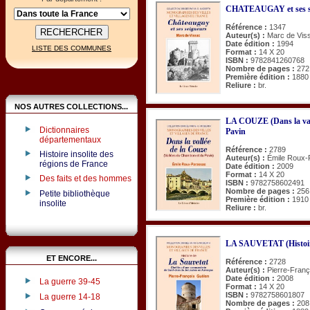
CHATEAUGAY et ses s
Référence :
1347
Auteur(s) :
Marc de Vis
Date édition :
1994
LISTE DES COMMUNES
Format :
14 X 20
ISBN :
9782841260768
Nombre de pages :
272
Première édition :
1880
Reliure :
br.
NOS AUTRES COLLECTIONS...
LA COUZE (Dans la val
Dictionnaires
Pavin
départementaux
Référence :
2789
Histoire insolite des
Auteur(s) :
Émile Roux-
régions de France
Date édition :
2009
Format :
14 X 20
Des faits et des hommes
ISBN :
9782758602491
Nombre de pages :
256
Petite bibliothèque
Première édition :
1910
insolite
Reliure :
br.
LA SAUVETAT (Histoir
ET ENCORE...
Référence :
2728
Auteur(s) :
Pierre-Fran
Date édition :
2008
La guerre 39-45
Format :
14 X 20
ISBN :
9782758601807
La guerre 14-18
Nombre de pages :
208