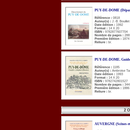
PUY-DE-DOME (Dépar
Référence :
0818
Auteur(s) :
J.-B. Bouillet
Date édition :
1992
Format :
14 X 20
ISBN :
9782877607704
Nombre de pages :
288
Première édition :
1874
Reliure :
br.
PUY-DE-DOME. Guide co
Référence :
1185
Auteur(s) :
Ambroise Ta
Date édition :
1993
Format :
14 X 20
ISBN :
9782742801527
Nombre de pages :
344
Première édition :
1886
Reliure :
br.
2 
AUVERGNE (Scènes et ta