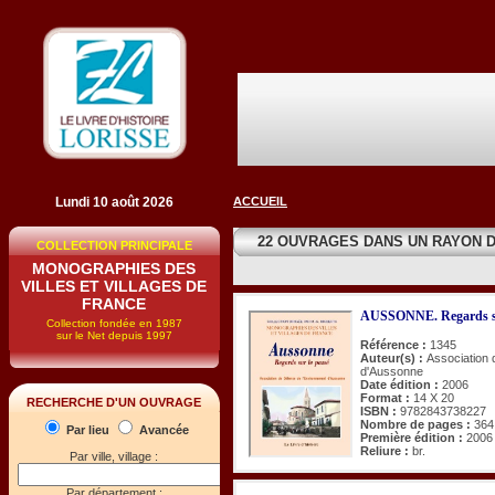
Lundi 10 août 2026
ACCUEIL
22 OUVRAGES DANS UN RAYON 
COLLECTION PRINCIPALE
MONOGRAPHIES DES
VILLES ET VILLAGES DE
FRANCE
AUSSONNE. Regards su
Collection fondée en 1987
sur le Net depuis 1997
Référence :
1345
Auteur(s) :
Association 
d'Aussonne
Date édition :
2006
Format :
14 X 20
RECHERCHE D'UN OUVRAGE
ISBN :
9782843738227
Nombre de pages :
364
Par lieu
Avancée
Première édition :
2006
Reliure :
br.
Par ville, village :
Par département :