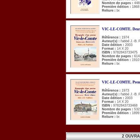
Nombre de pages :
448
Première édition :
1868
Reliure :
br.
VIC-LE-COMTE. Deuxième
Référence :
1974
Auteur(s) :
l'abbé J.-B. 
Date édition :
2003
Format :
14 X 20
ISBN :
9782843733475
Nombre de pages :
614
Première édition :
1910
Reliure :
br.
VIC-LE-COMTE. Première
Référence :
1973
Auteur(s) :
l'abbé J.-B. 
Date édition :
2003
Format :
14 X 20
ISBN :
9782843733468
Nombre de pages :
532
Première édition :
1899
Reliure :
br.
2 OUVRA