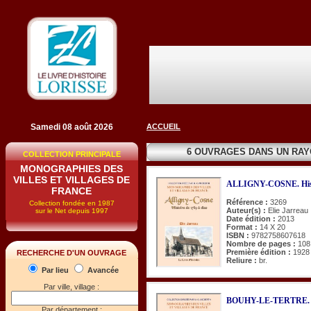
Samedi 08 août 2026
ACCUEIL
6 OUVRAGES DANS UN RA
COLLECTION PRINCIPALE
MONOGRAPHIES DES
VILLES ET VILLAGES DE
ALLIGNY-COSNE. Histo
FRANCE
Référence :
3269
Collection fondée en 1987
Auteur(s) :
Elie Jarreau
sur le Net depuis 1997
Date édition :
2013
Format :
14 X 20
ISBN :
9782758607618
Nombre de pages :
108
Première édition :
1928
RECHERCHE D'UN OUVRAGE
Reliure :
br.
Par lieu
Avancée
Par ville, village :
BOUHY-LE-TERTRE. His
Par département :