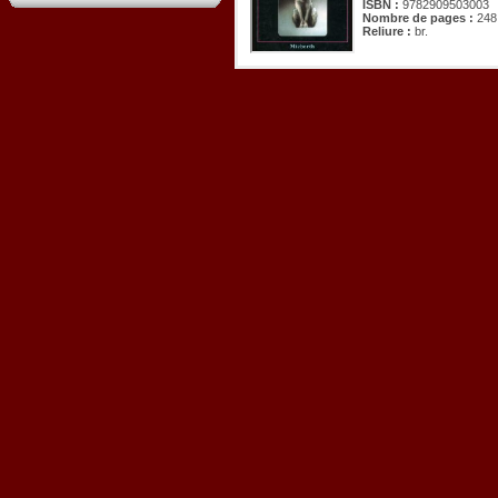
ISBN :
9782909503003
Nombre de pages :
248
Reliure :
br.