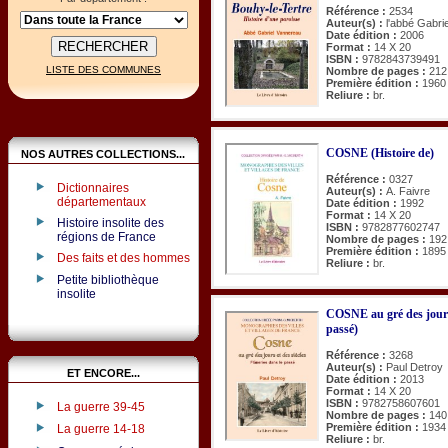
Référence :
2534
Auteur(s) :
l'abbé Gabri
Date édition :
2006
Format :
14 X 20
ISBN :
9782843739491
LISTE DES COMMUNES
Nombre de pages :
212
Première édition :
1960
Reliure :
br.
COSNE (Histoire de)
NOS AUTRES COLLECTIONS...
Référence :
0327
Dictionnaires
Auteur(s) :
A. Faivre
départementaux
Date édition :
1992
Format :
14 X 20
Histoire insolite des
ISBN :
9782877602747
régions de France
Nombre de pages :
192
Première édition :
1895
Des faits et des hommes
Reliure :
br.
Petite bibliothèque
insolite
COSNE au gré des jours 
passé)
Référence :
3268
Auteur(s) :
Paul Detroy
ET ENCORE...
Date édition :
2013
Format :
14 X 20
ISBN :
9782758607601
La guerre 39-45
Nombre de pages :
140
Première édition :
1934
La guerre 14-18
Reliure :
br.