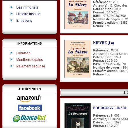
Référence :
1281
Auteur(s) :
E. Chevalier
Les immortels
Date édition :
1993
Format :
14 X 20
Histoire insolite
ISBN :
9782742802500
Nombre de pages :
372
Entretiens
Première édition :
1857
Reliure :
br.
NIEVRE (La)
INFORMATIONS
Référence :
0756
Livraison
Auteur(s) :
G. de Soultra
Date édition :
1991
Mentions légales
Format :
20 X 30
ISBN :
9782877607070
Paiement sécurisé
Nombre de pages :
184
Première édition :
1875
Reliure :
br.
AUTRES SITES
1 
BOURGOGNE INSOLI
Référence :
HI001
Auteur(s) :
Claude Selli
Date édition :
1993
Format :
14 X 20