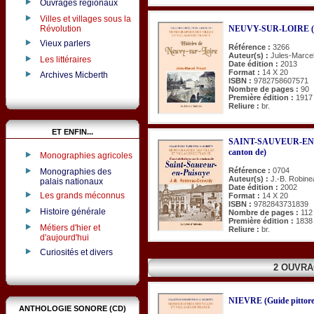
Ouvrages régionaux
Villes et villages sous la
NEUVY-SUR-LOIRE (Hi
Révolution
Vieux parlers
Référence :
3266
Auteur(s) :
Jules-Marcel
Les littéraires
Date édition :
2013
Format :
14 X 20
Archives Micberth
ISBN :
9782758607571
Nombre de pages :
90
Première édition :
1917
Reliure :
br.
ET ENFIN...
SAINT-SAUVEUR-EN-PUI
canton de)
Monographies agricoles
Référence :
0704
Monographies des
Auteur(s) :
J.-B. Robin
palais nationaux
Date édition :
2002
Les grands méconnus
Format :
14 X 20
ISBN :
9782843731839
Histoire générale
Nombre de pages :
112
Première édition :
1838
Métiers d'hier et
Reliure :
br.
d'aujourd'hui
Curiosités et divers
2 OUVRA
NIEVRE (Guide pittore
ANTHOLOGIE SONORE (CD)