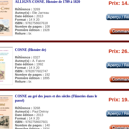
ALLIGNY-COSNE. Histoire de 1789 à 1820
Prix: 14
Référence :
3269
Auteur(s) :
Elie Jarreau
Date édition :
2013
Format :
14 X 20
ISBN :
9782758607618
Nombre de pages :
108
Première édition :
1928
Reliure :
br.
COSNE (Histoire de)
Prix: 26
Référence :
0327
Auteur(s) :
A. Faivre
Date édition :
1992
Format :
14 X 20
ISBN :
9782877602747
Nombre de pages :
192
Première édition :
1895
Reliure :
br.
COSNE au gré des jours et des siècles (Flâneries dans le
Prix: 19
passé)
Référence :
3268
Auteur(s) :
Paul Detroy
Date édition :
2013
Format :
14 X 20
ISBN :
9782758607601
Nombre de pages :
140
Première édition :
1934