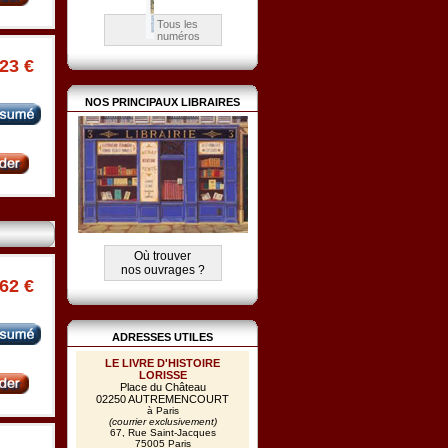
Tous les
numéros
.23 €
NOS PRINCIPAUX LIBRAIRES
Où trouver
nos ouvrages ?
.62 €
ADRESSES UTILES
LE LIVRE D'HISTOIRE
LORISSE
Place du Château
02250 AUTREMENCOURT
à Paris
(courrier exclusivement)
67, Rue Saint-Jacques
75005 Paris