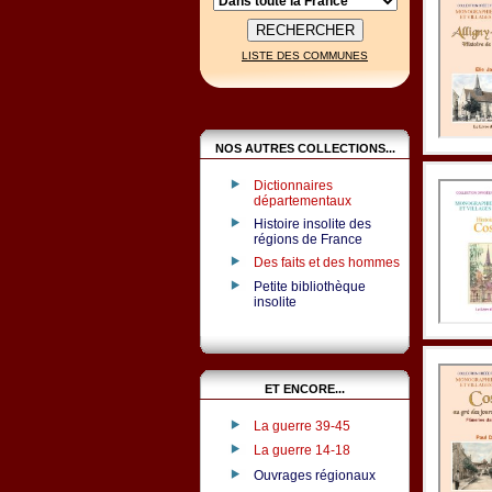
LISTE DES COMMUNES
NOS AUTRES COLLECTIONS...
Dictionnaires
départementaux
Histoire insolite des
régions de France
Des faits et des hommes
Petite bibliothèque
insolite
ET ENCORE...
La guerre 39-45
La guerre 14-18
Ouvrages régionaux