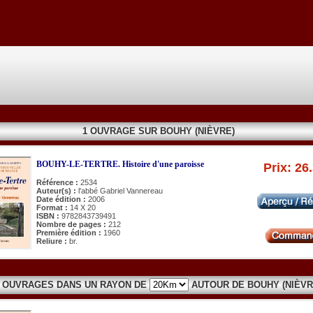
1 OUVRAGE SUR BOUHY (NIÈVRE)
BOUHY-LE-TERTRE. Histoire d'une paroisse
Prix: 26
Référence :
2534
Auteur(s) :
l'abbé Gabriel Vannereau
Date édition :
2006
Format :
14 X 20
ISBN :
9782843739491
Nombre de pages :
212
Première édition :
1960
Reliure :
br.
4 OUVRAGES DANS UN RAYON DE
AUTOUR DE BOUHY (NIÈVR