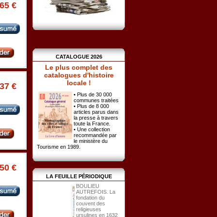
.65 €
CATALOGUE 2026
Le plus complet des
catalogues d'histoire
locale !
.37 €
• Plus de 30 000
communes traitées
• Plus de 8 000
articles parus dans
la presse à travers
toute la France.
• Une collection
recommandée par
le ministère du
Tourisme en 1989.
.50 €
LA FEUILLE PÉRIODIQUE
BOULIEU
AUTREFOIS. La
fondation du
couvent des
religieuses
ursulines en 1632