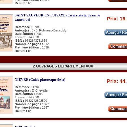
Reliure :
br.
SAINT-SAUVEUR-EN-PUISAYE (Essai statistique sur le
Prix: 16
canton de)
Référence :
0704
Auteur(s) :
J.-B. Robineau-Desvoidy
Date édition :
2002
Format :
14 X 20
ISBN :
9782843731839
Nombre de pages :
112
Première édition :
1838
Reliure :
br.
2 OUVRAGES DÉPARTEMENTAUX :
NIEVRE (Guide pittoresque de la)
Prix: 44
Référence :
1281
Auteur(s) :
E. Chevalier
Date édition :
1993
Format :
14 X 20
ISBN :
9782742802500
Nombre de pages :
372
Première édition :
1857
Reliure :
br.