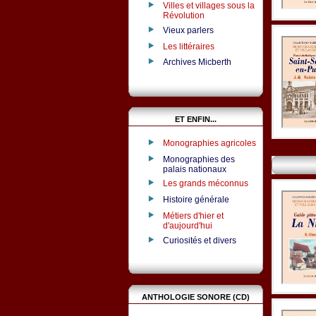
Villes et villages sous la
Révolution
Vieux parlers
Les littéraires
Archives Micberth
ET ENFIN...
Monographies agricoles
Monographies des
palais nationaux
Les grands méconnus
Histoire générale
Métiers d'hier et
d'aujourd'hui
Curiosités et divers
ANTHOLOGIE SONORE (CD)