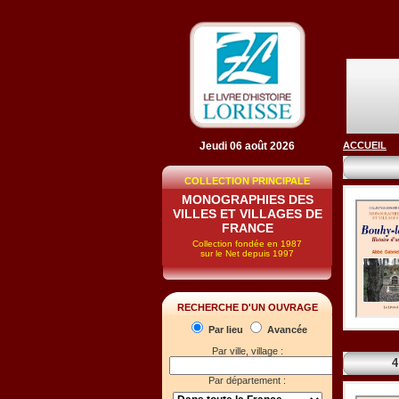
Jeudi 06 août 2026
ACCUEIL
COLLECTION PRINCIPALE
MONOGRAPHIES DES
VILLES ET VILLAGES DE
FRANCE
Collection fondée en 1987
sur le Net depuis 1997
RECHERCHE D'UN OUVRAGE
Par lieu
Avancée
Par ville, village :
Par département :