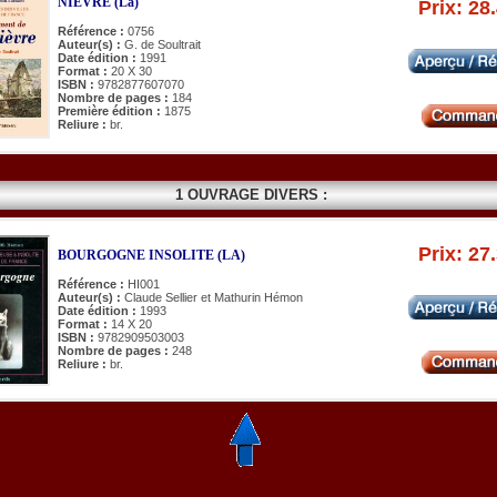
NIEVRE (La)
Prix: 28
Référence :
0756
Auteur(s) :
G. de Soultrait
Date édition :
1991
Format :
20 X 30
ISBN :
9782877607070
Nombre de pages :
184
Première édition :
1875
Reliure :
br.
1 OUVRAGE DIVERS :
Prix: 27
BOURGOGNE INSOLITE (LA)
Référence :
HI001
Auteur(s) :
Claude Sellier et Mathurin Hémon
Date édition :
1993
Format :
14 X 20
ISBN :
9782909503003
Nombre de pages :
248
Reliure :
br.